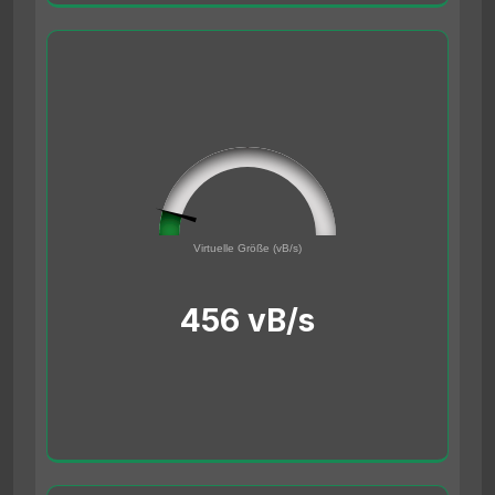
45561691
0
Virtuelle Größe (vB/s)
500000000
456 vB/s