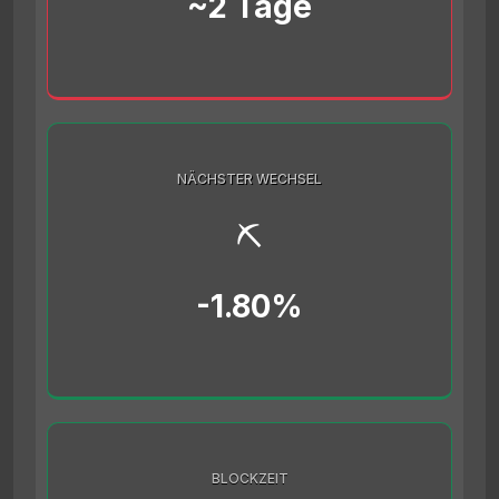
~2 Tage
NÄCHSTER WECHSEL
⛏️
-1.80%
BLOCKZEIT