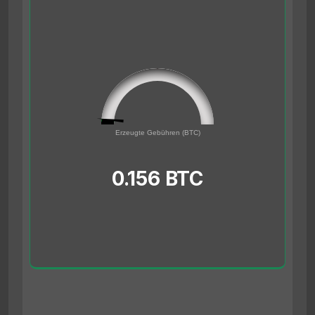
0.156
0
Erzeugte Gebühren (BTC)
5
0.156 BTC