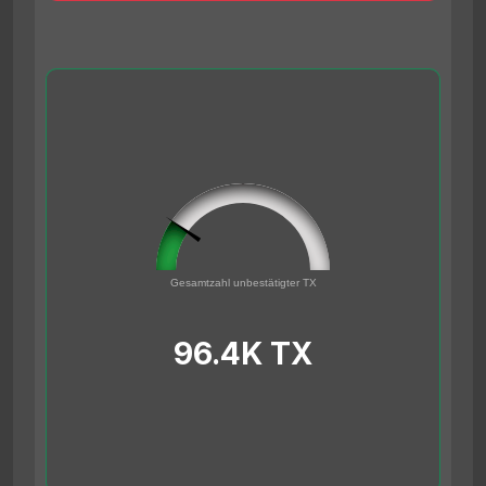
96432
0
Gesamtzahl unbestätigter TX
500000
96.4K TX