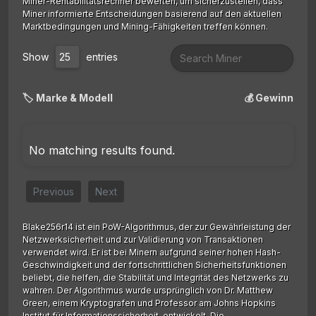
Miner-Rentabilitätsrechner bewerten, um sicherzustellen, dass
Miner informierte Entscheidungen basierend auf den aktuellen
Marktbedingungen und Mining-Fähigkeiten treffen können.
Show
entries
🏷️ Marke & Modell
💰 Gewinn
No matching results found.
Previous
Next
Blake256r14 ist ein PoW-Algorithmus, der zur Gewährleistung der
Netzwerksicherheit und zur Validierung von Transaktionen
verwendet wird. Er ist bei Minern aufgrund seiner hohen Hash-
Geschwindigkeit und der fortschrittlichen Sicherheitsfunktionen
beliebt, die helfen, die Stabilität und Integrität des Netzwerks zu
wahren. Der Algorithmus wurde ursprünglich von Dr. Matthew
Green, einem Kryptografen und Professor am Johns Hopkins
Institut für Informationssicherheit, entwickelt. Die