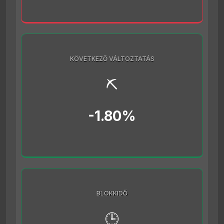
KÖVETKEZŐ VÁLTOZTATÁS
⛏️
-1.80%
BLOKKIDŐ
🕒