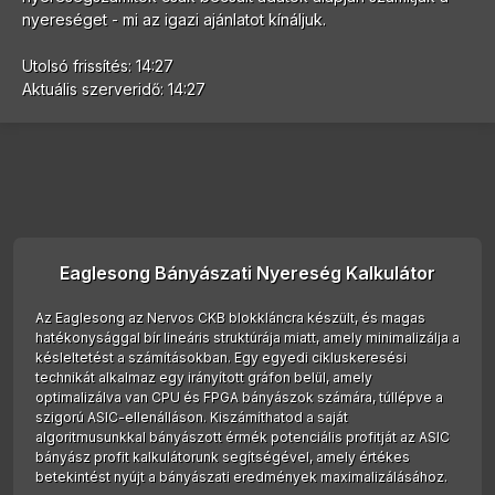
nyereséget - mi az igazi ajánlatot kínáljuk.
Utolsó frissítés: 14:27
Aktuális szerveridő: 14:27
Eaglesong Bányászati Nyereség Kalkulátor
Az Eaglesong az Nervos CKB blokkláncra készült, és magas
hatékonysággal bír lineáris struktúrája miatt, amely minimalizálja a
késleltetést a számításokban. Egy egyedi cikluskeresési
technikát alkalmaz egy irányított gráfon belül, amely
optimalizálva van CPU és FPGA bányászok számára, túllépve a
szigorú ASIC-ellenálláson. Kiszámíthatod a saját
algoritmusunkkal bányászott érmék potenciális profitját az ASIC
bányász profit kalkulátorunk segítségével, amely értékes
betekintést nyújt a bányászati eredmények maximalizálásához.