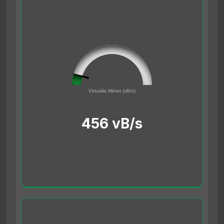
45561691
0
Virtuális Méret (vB/s)
500000000
456 vB/s