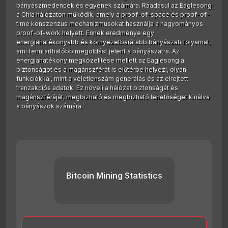
bányászmedencék és egyének számára. Ráadásul az Eaglesong
a Chia hálózaton működik, amely a proof-of-space és proof-of-
time konszenzus mechanizmusokat használja a hagyományos
proof-of-work helyett. Ennek eredménye egy
energiahatékonyabb és környezetbarátabb bányászati folyamat,
ami fenntarthatóbb megoldást jelent a bányászatra. Az
energiahatékony megközelítése mellett az Eaglesong a
biztonságot és a magánszférát is előtérbe helyezi, olyan
funkciókkal, mint a véletlenszám generálás és az elrejtett
tranzakciós adatok. Ez növeli a hálózat biztonságát és
magánszféráját, megbízható és megbízható lehetőséget kínálva
a bányászok számára.
Bitcoin Mining Statistics