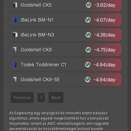
Goldshell CK5
-3.62/day
iBeLink BM-N1
-4.07/day
iBeLink BM-N3
-4.28/day
Goldshell CK6
-4.75/day
Todek Toddminer C1
-4.94/day
Goldshell CK6-SE
-4.94/day
Previous
1
Next
Az Eaglesong egy lenyűgöző és innovatív kripto bányász
algoritmus, amely egyedi megközelítést hoz a bányászati
folyamatba. Ismert az ASIC-ellenállóságáról, ami nagyobb
decentralizációt és hozzáférhetőséget biztosít kisebb