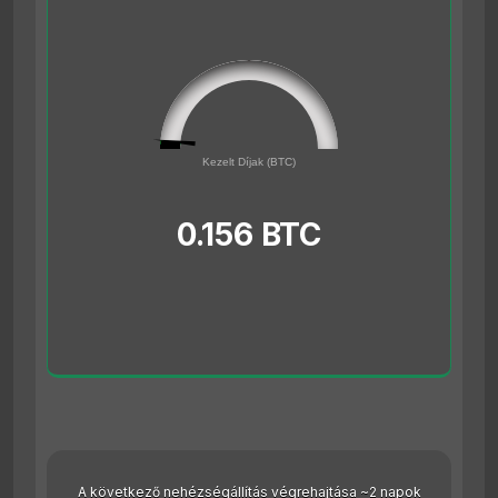
0.156
0
Kezelt Díjak (BTC)
5
0.156 BTC
A következő nehézségállítás végrehajtása ~2 napok