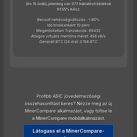
(és 15 órák), jelenleg van 372 hátralévő blokkok
81.55% Kész.
Becsült nehézségváltozás: -1.80%
Idő blokkanként 10 perc
Megerősítetlen Tranzakciók: 96432
Átlagos virtuális memória méret: 456 vB/s
Generált BTC (24 óra): 0.156 BTC
Profibb ASIC jövedelmezőségi
összehasonlítást keres? Nézze meg az új
MinerCompare alkalmazást, vagy töltse le
a MinerCompare mobilalkalmazást.
Látogass el a MinerCompare-