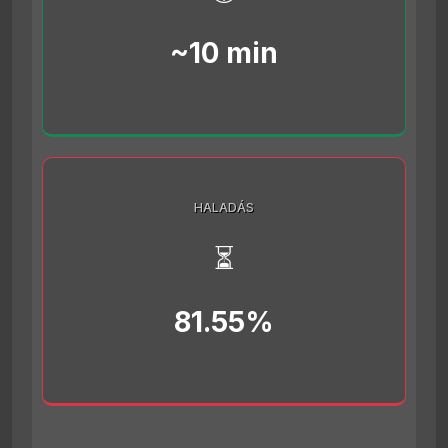
~10 min
HALADÁS
⏳
81.55%