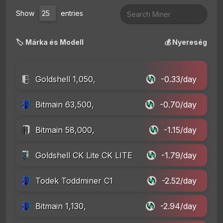
Show
entries
🏷️ Márka és Modell
💰 Nyereség
Goldshell 1,050,
-0.33/day
Bitmain 63,500,
-0.70/day
Bitmain 58,000,
-1.15/day
Goldshell CK Lite CK LITE
-1.79/day
Todek Toddminer C1
-2.52/day
Bitmain 1,130,
-2.94/day