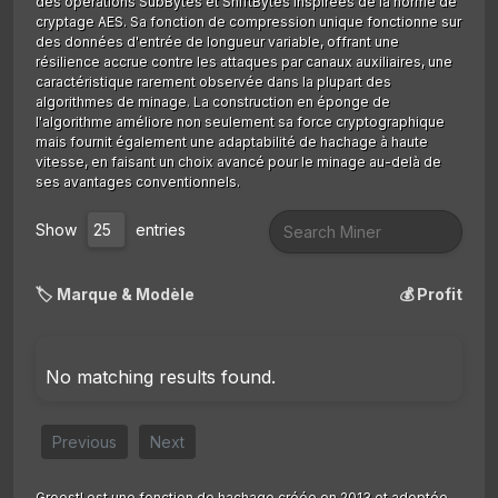
des opérations SubBytes et ShiftBytes inspirées de la norme de
cryptage AES. Sa fonction de compression unique fonctionne sur
des données d'entrée de longueur variable, offrant une
résilience accrue contre les attaques par canaux auxiliaires, une
caractéristique rarement observée dans la plupart des
algorithmes de minage. La construction en éponge de
l'algorithme améliore non seulement sa force cryptographique
mais fournit également une adaptabilité de hachage à haute
vitesse, en faisant un choix avancé pour le minage au-delà de
ses avantages conventionnels.
Show
entries
🏷️ Marque & Modèle
💰 Profit
No matching results found.
Previous
Next
Groestl est une fonction de hachage créée en 2013 et adoptée