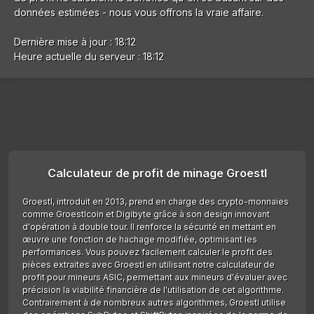
données estimées - nous vous offrons la vraie affaire.
Dernière mise à jour : 18:12
Heure actuelle du serveur : 18:12
Calculateur de profit de minage Groestl
Groestl, introduit en 2013, prend en charge des crypto-monnaies
comme Groestlcoin et Digibyte grâce à son design innovant
d'opération à double tour. Il renforce la sécurité en mettant en
œuvre une fonction de hachage modifiée, optimisant les
performances. Vous pouvez facilement calculer le profit des
pièces extraites avec Groestl en utilisant notre calculateur de
profit pour mineurs ASIC, permettant aux mineurs d'évaluer avec
précision la viabilité financière de l'utilisation de cet algorithme.
Contrairement à de nombreux autres algorithmes, Groestl utilise