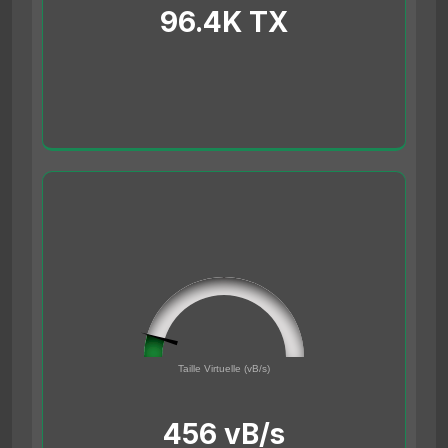
96.4K TX
45561691
0
Taille Virtuelle (vB/s)
500000000
456 vB/s