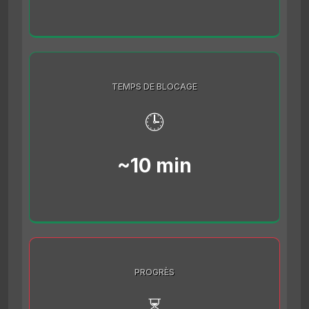
TEMPS DE BLOCAGE
🕒
~10 min
PROGRÈS
⏳