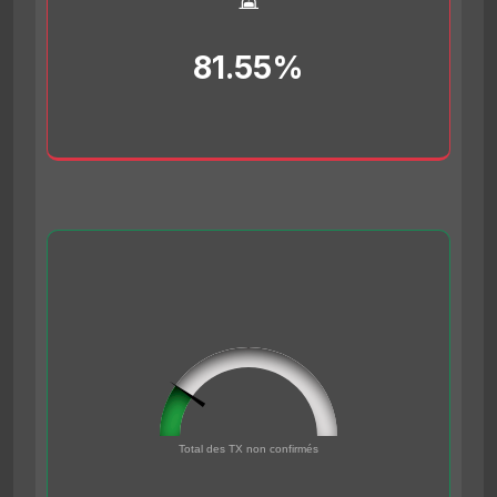
81.55%
96432
0
Total des TX non confirmés
500000