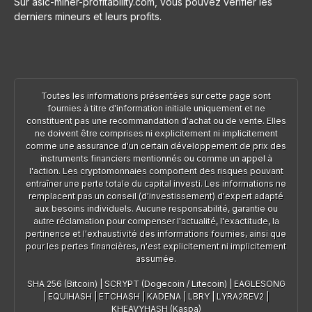
Sur asic-miner-profitability.com, vous pouvez vérifier les
derniers mineurs et leurs profits.
Toutes les informations présentées sur cette page sont
fournies à titre d'information initiale uniquement et ne
constituent pas une recommandation d'achat ou de vente. Elles
ne doivent être comprises ni explicitement ni implicitement
comme une assurance d'un certain développement de prix des
instruments financiers mentionnés ou comme un appel à
l'action. Les cryptomonnaies comportent des risques pouvant
entraîner une perte totale du capital investi. Les informations ne
remplacent pas un conseil (d'investissement) d'expert adapté
aux besoins individuels. Aucune responsabilité, garantie ou
autre réclamation pour compenser l'actualité, l'exactitude, la
pertinence et l'exhaustivité des informations fournies, ainsi que
pour les pertes financières, n'est explicitement ni implicitement
assumée.
SHA 256 (Bitcoin)
|
SCRYPT (Dogecoin / Litecoin)
|
EAGLESONG
|
EQUIHASH
|
ETCHASH
|
KADENA
|
LBRY
|
LYRA2REV2
|
KHEAVYHASH (Kaspa)