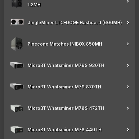
1.2MH
JingleMiner LTC-DOGE Hashcard (600MH)
Pinecone Matches INIBOX 850MH
MicroBT Whatsminer M79S 930TH
MicroBT Whatsminer M79 870TH
MicroBT Whatsminer M78S 472TH
MicroBT Whatsminer M78 440TH