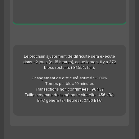
Le prochain ajustement de difficulté sera exécuté
dans ~2 jours (et 15 heures), actuellement il y a 372
blocs restants ( 81.55% fait).
Changement de difficulté estimé : -1.80%
Temps par bloc 10 minutes
Transactions non confirmées : 96432
Taille moyenne de la mémoire virtuelle : 456 vB/s
BTC généré (24 heures) : 0.156 BTC