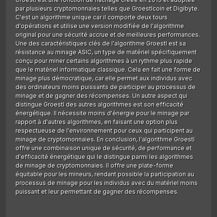
par plusieurs cryptomonnaies telles que Groestlcoin et Digibyte.
C'est un algorithme unique car il comporte deux tours
d'opérations et utilise une version modifiée de l'algorithme
original pour une sécurité accrue et de meilleures performances.
Une des caractéristiques clés de l'algorithme Groestl est sa
résistance au minage ASIC, un type de matériel spécifiquement
conçu pour miner certains algorithmes à un rythme plus rapide
que le matériel informatique classique. Cela en fait une forme de
minage plus démocratique, car elle permet aux individus avec
des ordinateurs moins puissants de participer au processus de
minage et de gagner des récompenses. Un autre aspect qui
distingue Groestl des autres algorithmes est son efficacité
énergétique. Il nécessite moins d'énergie pour le minage par
rapport à d'autres algorithmes, en faisant une option plus
respectueuse de l'environnement pour ceux qui participent au
minage de cryptomonnaies. En conclusion, l'algorithme Groestl
offre une combinaison unique de sécurité, de performance et
d'efficacité énergétique qui le distingue parmi les algorithmes
de minage de cryptomonnaies. Il offre une plate-forme
équitable pour les mineurs, rendant possible la participation au
processus de minage pour les individus avec du matériel moins
puissant et leur permettant de gagner des récompenses.