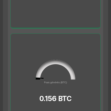
0.156
0
Frais générés (BTC)
5
0.156 BTC