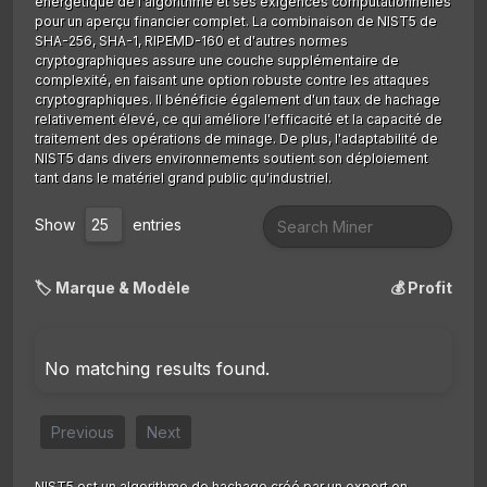
énergétique de l'algorithme et ses exigences computationnelles
pour un aperçu financier complet. La combinaison de NIST5 de
SHA-256, SHA-1, RIPEMD-160 et d'autres normes
cryptographiques assure une couche supplémentaire de
complexité, en faisant une option robuste contre les attaques
cryptographiques. Il bénéficie également d'un taux de hachage
relativement élevé, ce qui améliore l'efficacité et la capacité de
traitement des opérations de minage. De plus, l'adaptabilité de
NIST5 dans divers environnements soutient son déploiement
tant dans le matériel grand public qu'industriel.
Show
entries
🏷️ Marque & Modèle
💰 Profit
No matching results found.
Previous
Next
NIST5 est un algorithme de hachage créé par un expert en