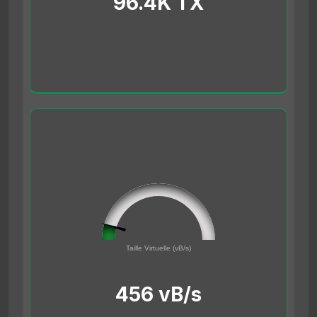
96.4K TX
45561691
0
Taille Virtuelle (vB/s)
500000000
456 vB/s