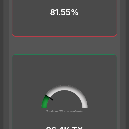
81.55%
96432
0
Total des TX non confirmés
500000