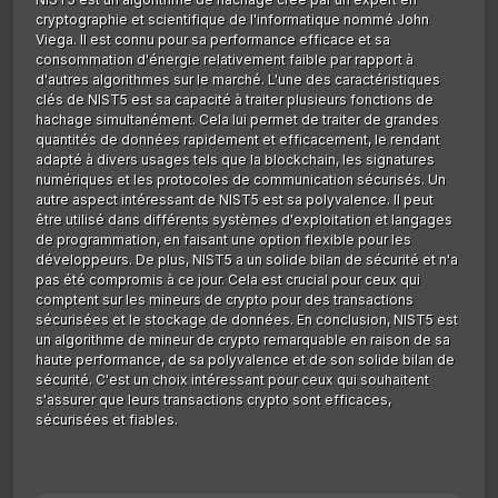
cryptographie et scientifique de l'informatique nommé John
Viega. Il est connu pour sa performance efficace et sa
consommation d'énergie relativement faible par rapport à
d'autres algorithmes sur le marché. L'une des caractéristiques
clés de NIST5 est sa capacité à traiter plusieurs fonctions de
hachage simultanément. Cela lui permet de traiter de grandes
quantités de données rapidement et efficacement, le rendant
adapté à divers usages tels que la blockchain, les signatures
numériques et les protocoles de communication sécurisés. Un
autre aspect intéressant de NIST5 est sa polyvalence. Il peut
être utilisé dans différents systèmes d'exploitation et langages
de programmation, en faisant une option flexible pour les
développeurs. De plus, NIST5 a un solide bilan de sécurité et n'a
pas été compromis à ce jour. Cela est crucial pour ceux qui
comptent sur les mineurs de crypto pour des transactions
sécurisées et le stockage de données. En conclusion, NIST5 est
un algorithme de mineur de crypto remarquable en raison de sa
haute performance, de sa polyvalence et de son solide bilan de
sécurité. C'est un choix intéressant pour ceux qui souhaitent
s'assurer que leurs transactions crypto sont efficaces,
sécurisées et fiables.