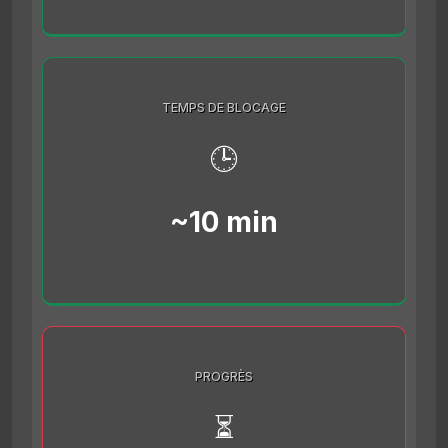
TEMPS DE BLOCAGE
🕒
~10 min
PROGRÈS
⏳