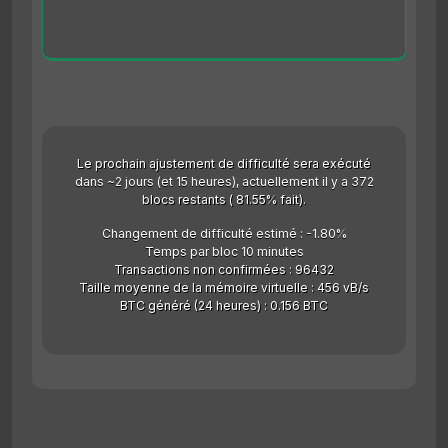
Le prochain ajustement de difficulté sera exécuté
dans ~2 jours (et 15 heures), actuellement il y a 372
blocs restants ( 81.55% fait).
Changement de difficulté estimé : -1.80%
Temps par bloc 10 minutes
Transactions non confirmées : 96432
Taille moyenne de la mémoire virtuelle : 456 vB/s
BTC généré (24 heures) : 0.156 BTC