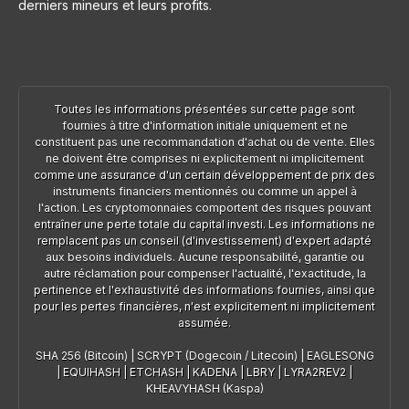
derniers mineurs et leurs profits.
Toutes les informations présentées sur cette page sont
fournies à titre d'information initiale uniquement et ne
constituent pas une recommandation d'achat ou de vente. Elles
ne doivent être comprises ni explicitement ni implicitement
comme une assurance d'un certain développement de prix des
instruments financiers mentionnés ou comme un appel à
l'action. Les cryptomonnaies comportent des risques pouvant
entraîner une perte totale du capital investi. Les informations ne
remplacent pas un conseil (d'investissement) d'expert adapté
aux besoins individuels. Aucune responsabilité, garantie ou
autre réclamation pour compenser l'actualité, l'exactitude, la
pertinence et l'exhaustivité des informations fournies, ainsi que
pour les pertes financières, n'est explicitement ni implicitement
assumée.
SHA 256 (Bitcoin)
|
SCRYPT (Dogecoin / Litecoin)
|
EAGLESONG
|
EQUIHASH
|
ETCHASH
|
KADENA
|
LBRY
|
LYRA2REV2
|
KHEAVYHASH (Kaspa)