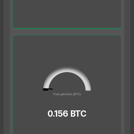
0.156
0
Frais générés (BTC)
5
0.156 BTC