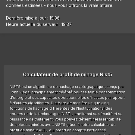
données estimées - nous vous offrons la vraie affaire.
Dernière mise à jour : 19:36
Heure actuelle du serveur : 19:37
Calculateur de profit de minage Nist5
NIST5 est un algorithme de hachage cryptographique, conçu par
John Viega, principalement célébré pour sa faible consommation
d'énergie et ses capacités opérationnelles efficaces par rapport
à d'autres algorithmes. Il intègre de manière unique cinq
fonctions de hachage différentes de l'Institut national des
normes et de la technologie (NIST), améliorant sa sécurité et sa
puissance de traitement. Vous pouvez déterminer la rentabilité
des pièces minées avec NIST5 grâce à notre calculateur de
profit de mineur ASIC, qui prend en compte l'efficacité