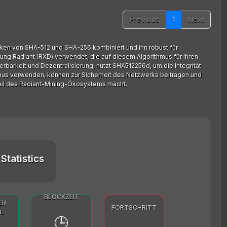
Previous
1
Next
rken von SHA-512 und SHA-256 kombiniert und ihn robust für
ng Radiant (RXD) verwendet, die auf diesem Algorithmus für ihren
erbarkeit und Dezentralisierung, nutzt SHA512256d, um die Integrität
hmus verwenden, können zur Sicherheit des Netzwerks beitragen und
eil des Radiant-Mining-Ökosystems macht.
Statistics
BLOCKZEIT
ER
FORTSCHRITT
L
🕒