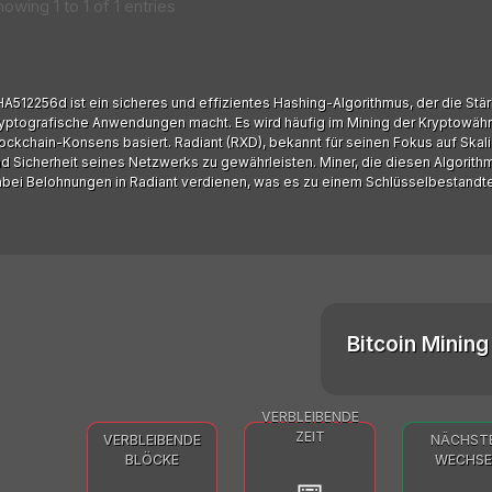
howing 1 to 1 of 1 entries
A512256d ist ein sicheres und effizientes Hashing-Algorithmus, der die Stä
yptografische Anwendungen macht. Es wird häufig im Mining der Kryptowähru
ockchain-Konsens basiert. Radiant (RXD), bekannt für seinen Fokus auf Skali
d Sicherheit seines Netzwerks zu gewährleisten. Miner, die diesen Algorit
bei Belohnungen in Radiant verdienen, was es zu einem Schlüsselbestandt
Bitcoin Mining 
VERBLEIBENDE
ZEIT
VERBLEIBENDE
NÄCHST
BLÖCKE
WECHSE