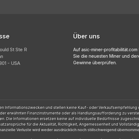
sse
Über uns
ould St Ste R
Auf asic-miner-profitabilität.co
an
Sie die neuesten Miner und der
Gewinne überprüfen.
01 - USA
rsten Informationszwecken und stellen keine Kauf- oder Verkaufsempfehlung d
 der erwähnten Finanzinstrumente oder als Handlungsaufforderung zu verst
nen. Die Informationen ersetzen keine auf individuelle Bedürfnisse zugeschni
zansprüche für die Aktualität, Richtigkeit, Angemessenheit und Vollständig
inanzielle Verluste wird weder ausdrücklich noch stillschweigend übernomme