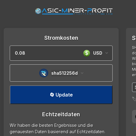
Stromkosten
S
SH
USD
do
Wa
bi
Mi
sha512256d
e
🔄 Update

Echtzeitdaten
Wir haben die besten Ergebnisse und die
genauesten Daten basierend auf Echtzeitdaten.