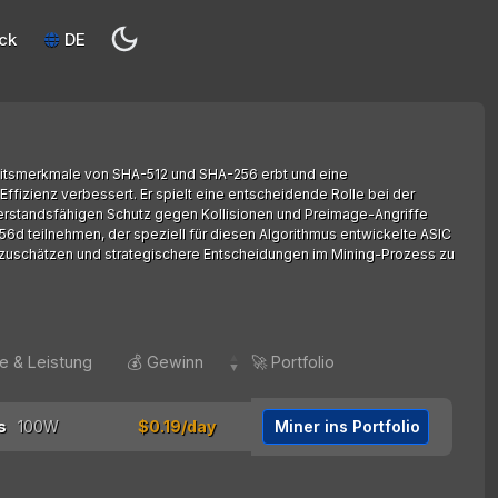
ck
DE
eitsmerkmale von SHA-512 und SHA-256 erbt und eine
Effizienz verbessert. Er spielt eine entscheidende Rolle bei der
derstandsfähigen Schutz gegen Kollisionen und Preimage-Angriffe
256d teilnehmen, der speziell für diesen Algorithmus entwickelte ASIC
bzuschätzen und strategischere Entscheidungen im Mining-Prozess zu
te & Leistung
💰 Gewinn
🚀 Portfolio
$0.19/day
Miner ins Portfolio