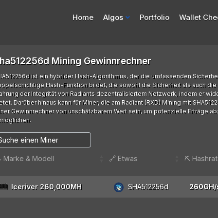
Home
Algos
Portfolio
Wallet Che
ha512256d Mining Gewinnrechner
A512256d ist ein hybrider Hash-Algorithmus, der die umfassenden Sicherh
ppelschichtige Hash-Funktion bildet, die sowohl die Sicherheit als auch die 
hrung der Integrität von Radiants dezentralisiertem Netzwerk, indem er wi
etet. Darüber hinaus kann für Miner, die am Radiant (RXD) Mining mit SHA512
ner Gewinnrechner von unschätzbarem Wert sein, um potenzielle Erträge a
rmöglichen.
️ Marke & Modell
🔗 Etwas
⛏️ Hashra
Iceriver 260,000MH
SHA512256d