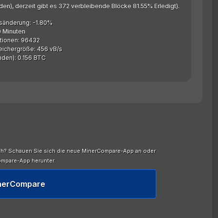
en), derzeit gibt es 372 verbleibende Blöcke 81.55% Erledigt).
sänderung: -1.80%
0 Minuten
tionen: 96432
peichergröße: 456 vB/s
nden): 0.156 BTC
ch? Schauen Sie sich die neue MinerCompare-App an oder
ompare-App herunter.
inerCompare