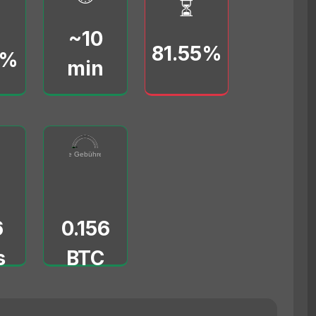
⏳
~10
81.55%
0%
min
91
0.156
(vB/s)
0000
Erzeugte Gebühren (BTC)
0
5
6
0.156
s
BTC