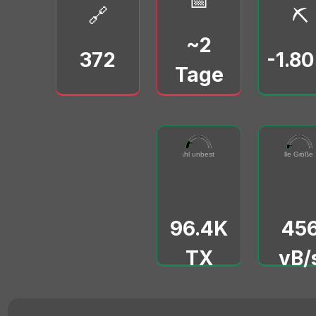
📅
🔗
⛏️
~2
372
-1.8
Tage
96432
455616
Gesamtzahl unbestätigter TX
0
500000
Virtuelle Größe 
0
50000
96.4K
45
TX
vB/