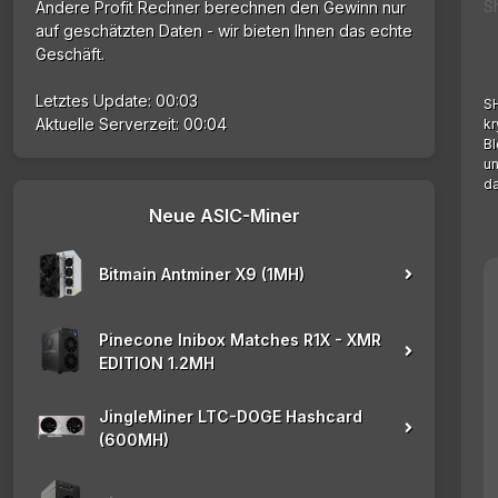
S
Andere Profit Rechner berechnen den Gewinn nur
auf geschätzten Daten - wir bieten Ihnen das echte
Geschäft.
Letztes Update: 00:03
SH
Aktuelle Serverzeit: 00:04
kr
Bl
un
da
Neue ASIC-Miner
Bitmain Antminer X9 (1MH)
Pinecone Inibox Matches R1X - XMR
EDITION 1.2MH
JingleMiner LTC-DOGE Hashcard
(600MH)