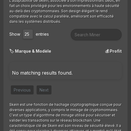
L'adaptabilité de Skein, associée à son impressionnant débit, en
fait un choix privilégié pour les environnements à haute sécurité
au-delà des cryptomonnaies. Son design élégant le rend
compatible avec le calcul parallèle, améliorant son efficacité
dans les systèmes distribués.
Show
entries
🏷️ Marque & Modèle
💰 Profit
No matching results found.
Previous
Next
Skein est une fonction de hachage cryptographique conçue pour
diverses applications, y compris le minage de cryptomonnaies.
C'est un type d'algorithme de minage utilisé pour sécuriser et
valider les transactions sur le réseau blockchain. Une
caractéristique clé de Skein est son niveau de sécurité élevé. Il a
été conçu pour résister à diverses attaques et a montré qu'il était