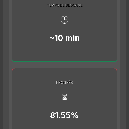
TEMPS DE BLOCAGE
🕒
~10 min
PROGRÈS
⏳
81.55%