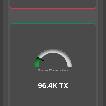
96432
0
Total des TX non confirmés
500000
96.4K TX