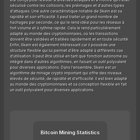
sécurisé contre les collisions, les préimages et d'autres types
d'attaques. Une autre caractéristique notable de Skein est sa
rapidité et son efficacité. Il peut traiter un grand nombre de
hachages par seconde, ce qui le rend idéal pour les réseaux à
fort volume et à rythme rapide. Cela le rend particulièrement
adapté au monde des cryptomonnaies, où les transactions
doivent être validées et traitées rapidement et en toute sécurité.
Enfin, Skein est également intéressant car il possède une
structure flexible qui lui permet d'être adapté à différents cas
d'utilisation. Il peut être utilisé en tant que fonction autonome ou
intégré dans d'autres algorithmes, en faisant un outil polyvalent
pour diverses applications. Dans l'ensemble, Skein est un
algorithme de minage crypto important qui offre des niveaux
élevés de sécurité, de rapidité et d'efficacité. Il est bien adapté
au monde des cryptomonnaies et sa conception flexible en fait
un outil polyvalent pour diverses applications.
Bitcoin Mining Statistics