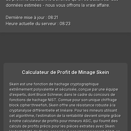
données estimées - nous vous offrons la vraie affaire.
Dernière mise à jour : 08:21
Heure actuelle du serveur : 08:23
Calculateur de Profit de Minage Skein
Skein est une fonction de hachage cryptographique
extrêmement polyvalente et sécurisée, conçue par une équipe
d'experts, dont Bruce Schneier, dans le cadre du concours de
fonctions de hachage NIST. Connue pour son unique chiffrage
block cipher threefish, Skein offre une résistance robuste à la
cryptanalyse différentielle et linéaire. Pour les mineurs utilisant
cet algorithme, l'estimation de la rentabilité devient simple grâce
à notre calculateur de profits pour mineurs ASIC, qui fournit des
calculs de profits précis pour les pièces extraites avec Skein.