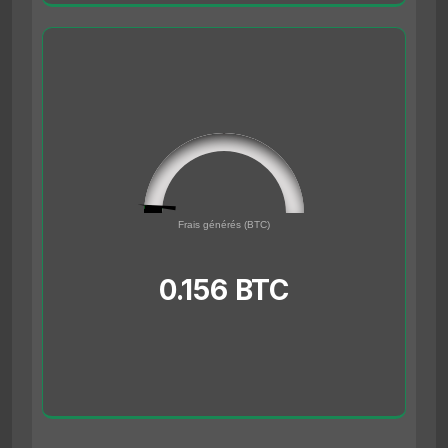
0.156
0
Frais générés (BTC)
5
0.156 BTC