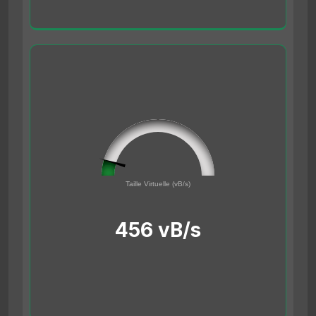
45561691
0
Taille Virtuelle (vB/s)
500000000
456 vB/s