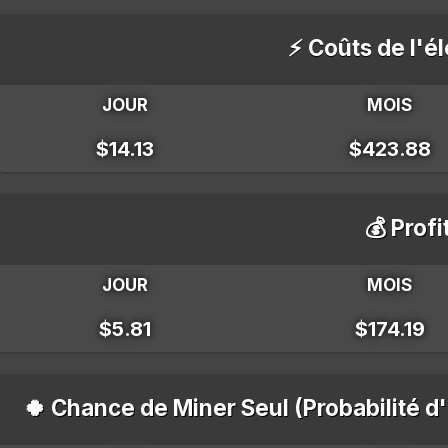
⚡ Coûts de l'él
JOUR
MOIS
$14.13
$423.88
💰 Profi
JOUR
MOIS
$5.81
$174.19
🍀 Chance de Miner Seul (Probabilité d