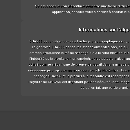
Sélectionner le bon algorithme peut être une tâche difficil
application, et nous vous aiderons à choisir le b
Informations sur l'alg
SHA256 est un algorithme de hachage cryptographique conçu à 
l'algorithme SHA256 est sa résistance aux collisions, ce qui s
entrées produisant le même hachage. Cela le rend idéal pour les
l'intégrité de la blockchain en empêchant les acteurs malveilla
utilisé comme mécanisme de preuve de travail dans le minage de 
nécessaire pour ajouter un nouveau bloc à la blockchain. Les 
hachage SHA256 et le premier à le résoudre est récompensé
l'algorithme SHA256 est important pour sa sécurité, son intégri
ce qui en fait une partie cruci