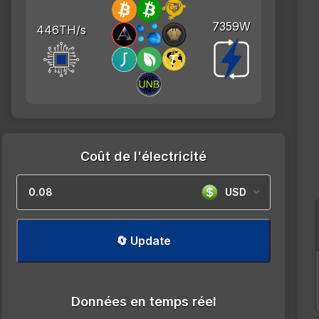
7359W
446TH/s
Coût de l'électricité
USD
🔄 Update
Données en temps réel