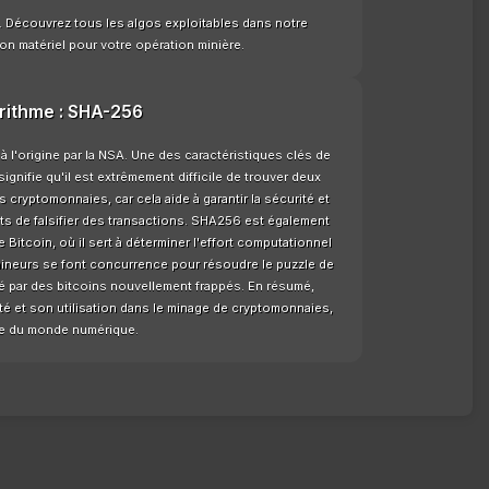
e. Découvrez tous les algos exploitables dans notre
on matériel pour votre opération minière.
orithme : SHA-256
l'origine par la NSA. Une des caractéristiques clés de
ignifie qu'il est extrêmement difficile de trouver deux
 cryptomonnaies, car cela aide à garantir la sécurité et
nts de falsifier des transactions. SHA256 est également
Bitcoin, où il sert à déterminer l'effort computationnel
mineurs se font concurrence pour résoudre le puzzle de
 par des bitcoins nouvellement frappés. En résumé,
té et son utilisation dans le minage de cryptomonnaies,
ale du monde numérique.