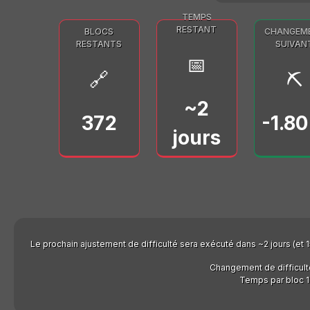
TEMPS
RESTANT
BLOCS
CHANGEM
RESTANTS
SUIVAN
📅
🔗
⛏️
~2
372
-1.8
jours
Le prochain ajustement de difficulté sera exécuté dans ~2 jours (et 15
Changement de difficult
Temps par bloc 1