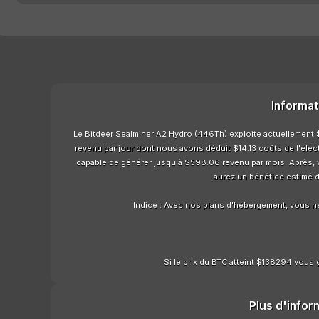
Informat
Le Bitdeer Sealminer A2 Hydro (446Th) exploite actuellement $5
revenu par jour dont nous avons déduit $14.13 coûts de l'élect
capable de générer jusqu'à $598.06 revenu par mois. Après, vo
aurez un bénéfice estimé d
Indice : Avec nos plans d'hébergement, vous n
Si le prix du BTC atteint $138294 vous g
Plus d'infor