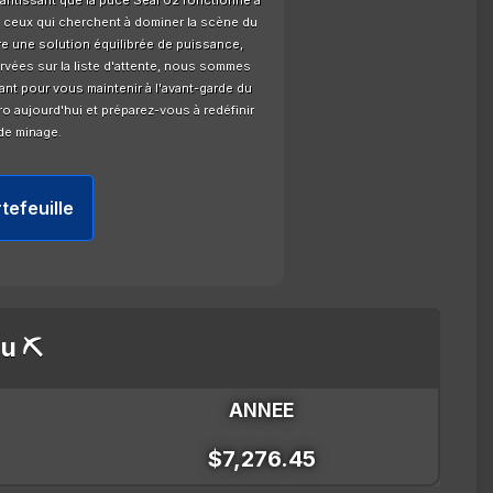
arantissant que la puce Seal 02 fonctionne à
ceux qui cherchent à dominer la scène du
e une solution équilibrée de puissance,
ervées sur la liste d'attente, nous sommes
ant pour vous maintenir à l'avant-garde du
o aujourd'hui et préparez-vous à redéfinir
de minage.
tefeuille
u ⛏️
ANNEE
$7,276.45