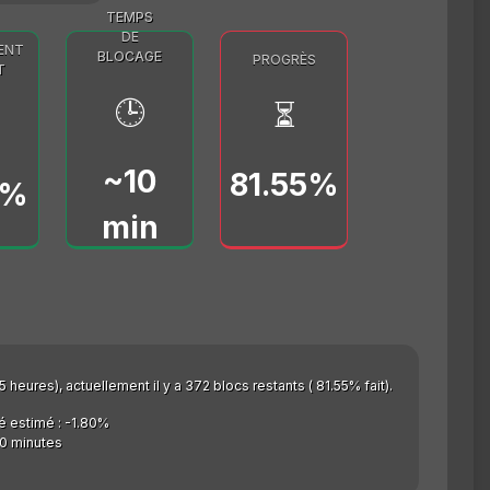
TEMPS
DE
ENT
BLOCAGE
PROGRÈS
T
🕒
⏳
~10
81.55%
0%
min
 heures), actuellement il y a 372 blocs restants ( 81.55% fait).
é estimé : -1.80%
0 minutes