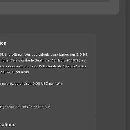
ion
.81 profit par jour. Les calculs sont basés sur $19.94
ricité. Cela signifie le Sealminer A2 Hydro (446Th) est
us déduiriez le prix de l'électricité de $423.88 vous
e $174.19 par mois.
e paierez qu'environ 0,08 USD par kWh.
agneriez estimé $15.77 par jour.
mations