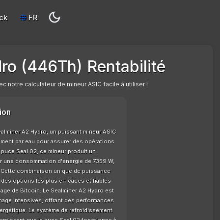
ck
FR
ro (446Th) Rentabilité
 notre calculateur de mineur ASIC facile à utiliser !
ion
Sealminer A2 Hydro, un puissant mineur ASIC
sement par eau pour assurer des opérations
e puce Seal 02, ce mineur produit un
r une consommation d'énergie de 7359 W,
H. Cette combinaison unique de puissance
 des options les plus efficaces et fiables
age de Bitcoin. Le Sealminer A2 Hydro est
age intensives, offrant des performances
nergétique. Le système de refroidissement