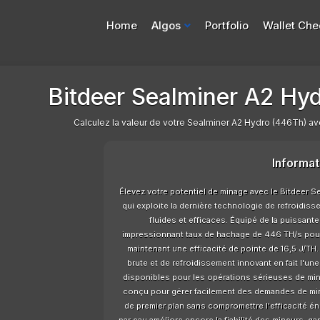
Home
Algos
Portfolio
Wallet Che
Bitdeer Sealminer A2 Hyd
Calculez la valeur de votre Sealminer A2 Hydro (446Th) avec
Informat
Élevez votre potentiel de minage avec le Bitdeer 
qui exploite la dernière technologie de refroidis
fluides et efficaces. Équipé de la puissant
impressionnant taux de hachage de 446 TH/s pou
maintenant une efficacité de pointe de 16,5 J/T
brute et de refroidissement innovant en fait l'une
disponibles pour les opérations sérieuses de min
conçu pour gérer facilement des demandes de min
de premier plan sans compromettre l'efficacité é