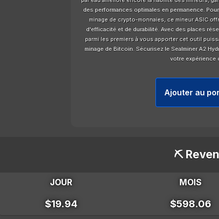
par eau améliore encore la fiabilité des mineurs, g
des performances optimales en permanence. Pour 
minage de crypto-monnaies, ce mineur ASIC offr
d'efficacité et de durabilité. Avec des places rés
parmi les premiers à vous apporter cet outil puiss
minage de Bitcoin. Sécurisez le Sealminer A2 Hydr
votre expérience 
Ajouter au por
⛏️ Reven
JOUR
MOIS
$19.94
$598.06