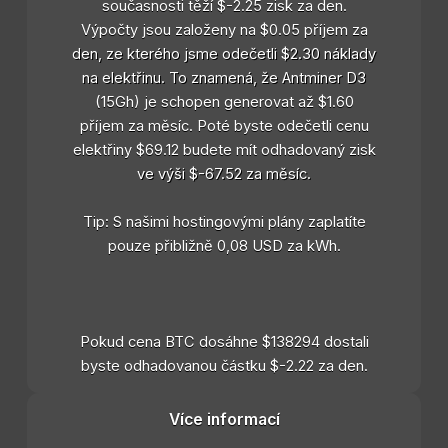
současnosti těží $-2.25 zisk za den.
Výpočty jsou založeny na $0.05 příjem za
den, ze kterého jsme odečetli $2.30 náklady
na elektřinu. To znamená, že Antminer D3
(15Gh) je schopen generovat až $1.60
příjem za měsíc. Poté byste odečetli cenu
elektřiny $69.12 budete mít odhadovaný zisk
ve výši $-67.52 za měsíc.
Tip: S našimi hostingovými plány zaplatíte
pouze přibližně 0,08 USD za kWh.
Pokud cena BTC dosáhne $138294 dostali
byste odhadovanou částku $-2.22 za den.
Více informací