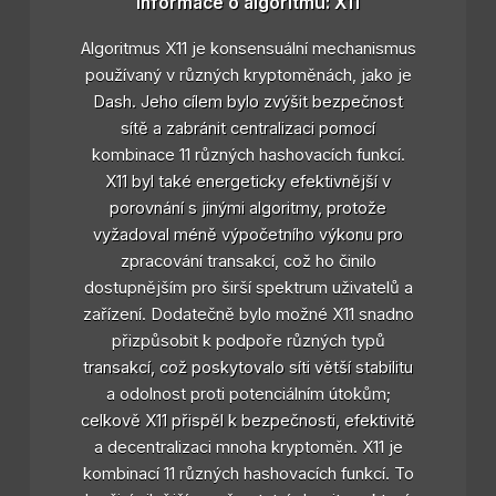
Informace o algoritmu: X11
Algoritmus X11 je konsensuální mechanismus
používaný v různých kryptoměnách, jako je
Dash. Jeho cílem bylo zvýšit bezpečnost
sítě a zabránit centralizaci pomocí
kombinace 11 různých hashovacích funkcí.
X11 byl také energeticky efektivnější v
porovnání s jinými algoritmy, protože
vyžadoval méně výpočetního výkonu pro
zpracování transakcí, což ho činilo
dostupnějším pro širší spektrum uživatelů a
zařízení. Dodatečně bylo možné X11 snadno
přizpůsobit k podpoře různých typů
transakcí, což poskytovalo síti větší stabilitu
a odolnost proti potenciálním útokům;
celkově X11 přispěl k bezpečnosti, efektivitě
a decentralizaci mnoha kryptoměn. X11 je
kombinací 11 různých hashovacích funkcí. To