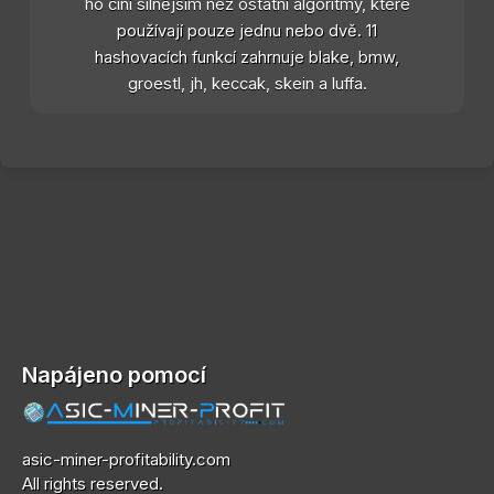
ho činí silnějším než ostatní algoritmy, které
používají pouze jednu nebo dvě. 11
hashovacích funkcí zahrnuje blake, bmw,
groestl, jh, keccak, skein a luffa.
Napájeno pomocí
asic-miner-profitability.com
All rights reserved.