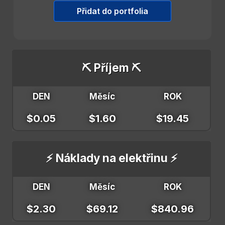
Přidat do portfolia
⛏️ Příjem ⛏️
DEN
Měsíc
ROK
$0.05
$1.60
$19.45
⚡ Náklady na elektřinu ⚡
DEN
Měsíc
ROK
$2.30
$69.12
$840.96