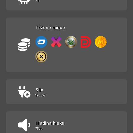
X11
Těžené mince
Síla
1200W
Hladina hluku
75db