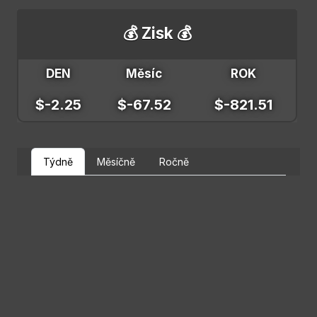
💰 Zisk 💰
DEN
Měsíc
ROK
$-2.25
$-67.52
$-821.51
Týdně
Měsíčně
Ročně