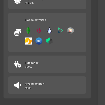
etchash
Pièces extraites
Puissance
800W
Niveau de bruit
75db