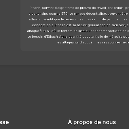
Ethash, servant d'algorithme de preuve de travail, est crucial po
blockchains comme ETC. Le minage décentralisé, pouvant être e
Ethash, garantit que le réseau n'est pas contrôlé par quelques 
conception d'Ethash est sa nature gourmande en mémoire, ce q
attaque à 51 %, où ils tentent de manipuler des transactions en 
Le besoin d'Ethash d'une quantité substantielle de mémoire pour
les attaquants d'acquérir les ressources néce
sse
À propos de nous