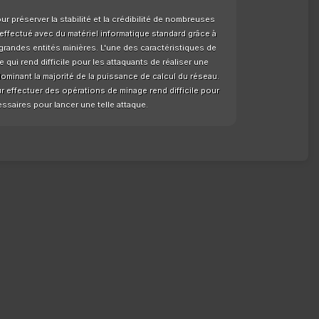
ur préserver la stabilité et la crédibilité de nombreuses
ffectué avec du matériel informatique standard grâce à
grandes entités minières. L'une des caractéristiques de
ui rend difficile pour les attaquants de réaliser une
dominant la majorité de la puissance de calcul du réseau.
 effectuer des opérations de minage rend difficile pour
ssaires pour lancer une telle attaque.