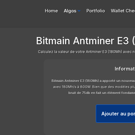
Home
Algos
Portfolio
Wallet Che
Bitmain Antminer E3 
Calculez la valeur de votre Antminer E3 (180Mh) avec not
Informat
Bitmain Antminer E3 (180Mh) a apporté un nouveau n
avec 180Mh/s à 800W. Bien que des modèles plus
bruit de 75db en fait un élément fondamen
Ajouter au por