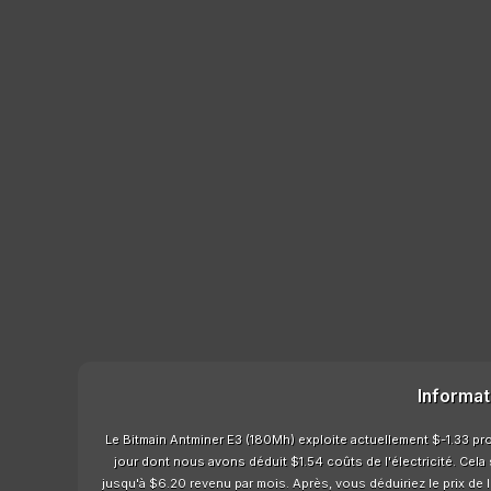
Informat
Le Bitmain Antminer E3 (180Mh) exploite actuellement $-1.33 prof
jour dont nous avons déduit $1.54 coûts de l'électricité. Cela
jusqu'à $6.20 revenu par mois. Après, vous déduiriez le prix de 