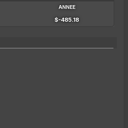
ANNEE
$-485.18