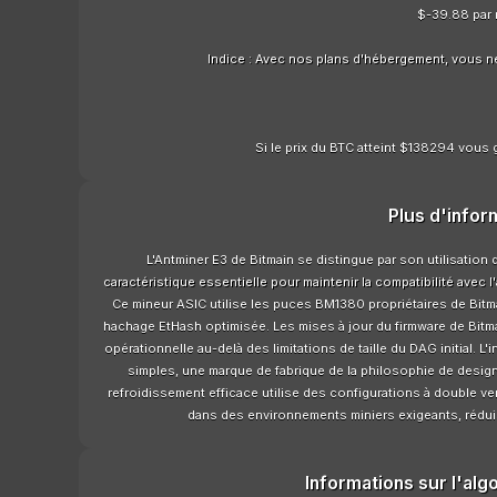
$-39.88 par 
Indice : Avec nos plans d'hébergement, vous n
Si le prix du BTC atteint $138294 vous g
Plus d'infor
L'Antminer E3 de Bitmain se distingue par son utilisation
caractéristique essentielle pour maintenir la compatibilité avec 
Ce mineur ASIC utilise les puces BM1380 propriétaires de Bi
hachage EtHash optimisée. Les mises à jour du firmware de Bitma
opérationnelle au-delà des limitations de taille du DAG initial. L'i
simples, une marque de fabrique de la philosophie de design 
refroidissement efficace utilise des configurations à double v
dans des environnements miniers exigeants, réduisa
Informations sur l'alg