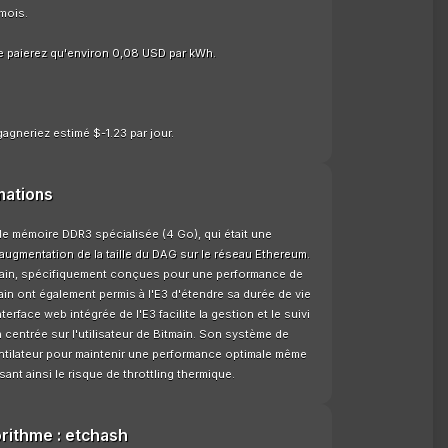
mois.
e paierez qu'environ 0,08 USD par kWh.
agneriez estimé $-1.23 par jour.
mations
 de mémoire DDR3 spécialisée (4 Go), qui était une
l'augmentation de la taille du DAG sur le réseau Ethereum.
tmain, spécifiquement conçues pour une performance de
in ont également permis à l'E3 d'étendre sa durée de vie
nterface web intégrée de l'E3 facilite la gestion et le suivi
centrée sur l'utilisateur de Bitmain. Son système de
entilateur pour maintenir une performance optimale même
nt ainsi le risque de throttling thermique.
orithme : etchash