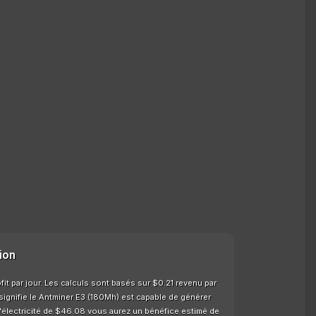
ion
it par jour. Les calculs sont basés sur $0.21 revenu par
 signifie le Antminer E3 (180Mh) est capable de générer
l'électricité de $46.08 vous aurez un bénéfice estimé de