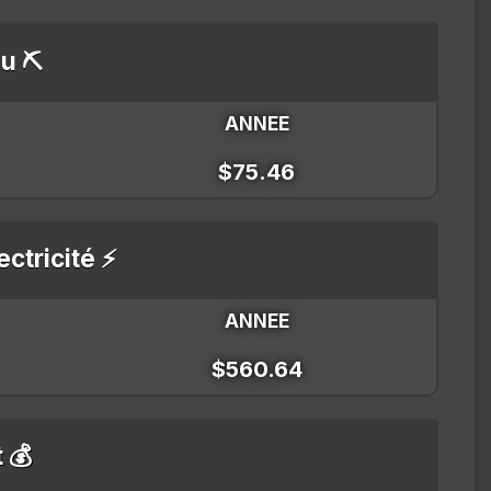
u ⛏️
ANNEE
$75.46
ectricité ⚡
ANNEE
$560.64
t 💰