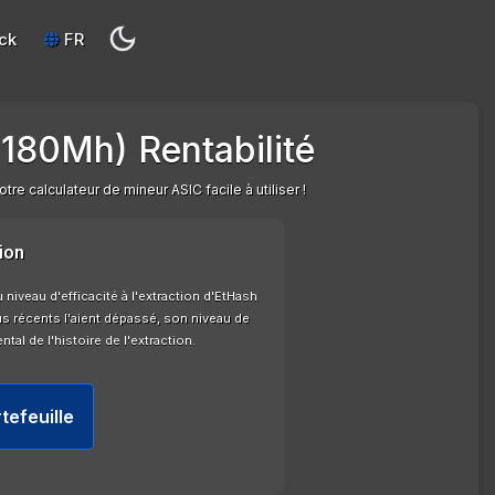
ck
FR
(180Mh) Rentabilité
re calculateur de mineur ASIC facile à utiliser !
ion
iveau d'efficacité à l'extraction d'EtHash
 récents l'aient dépassé, son niveau de
tal de l'histoire de l'extraction.
tefeuille