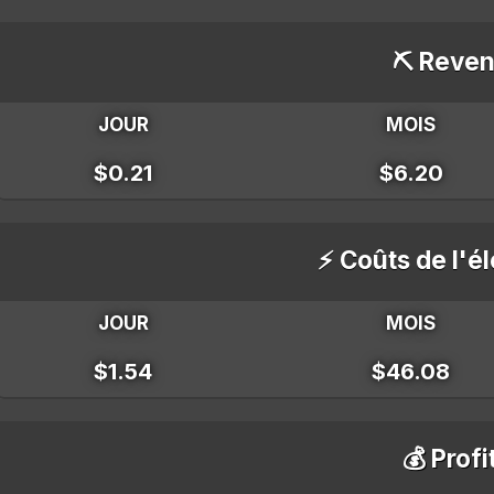
⛏️ Reven
JOUR
MOIS
$0.21
$6.20
⚡ Coûts de l'él
JOUR
MOIS
$1.54
$46.08
💰 Profi