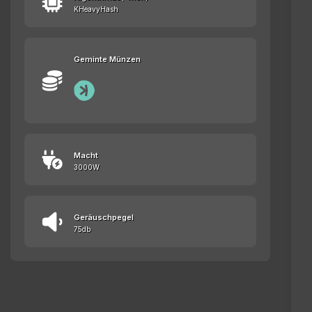
KHeavyHash
Geminte Münzen
Macht
3000W
Geräuschpegel
75db