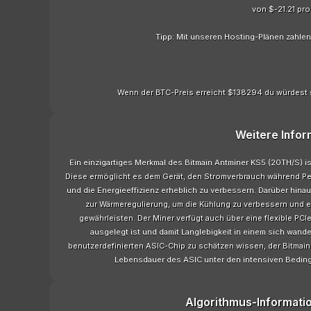
von $-21.21 pr
Tipp: Mit unseren Hosting-Plänen zahle
Wenn der BTC-Preis erreicht $138294 du würdest 
Weitere Infor
Ein einzigartiges Merkmal des Bitmain Antminer KS5 (20TH/S) i
Diese ermöglicht es dem Gerät, den Stromverbrauch während Pe
und die Energieeffizienz erheblich zu verbessern. Darüber hina
zur Wärmeregulierung, um die Kühlung zu verbessern und ei
gewährleisten. Der Miner verfügt auch über eine flexible PCI
ausgelegt ist und damit Langlebigkeit in einem sich wan
benutzerdefinierten ASIC-Chip zu schätzen wissen, der Bitmain
Lebensdauer des ASIC unter den intensiven Bedin
Algorithmus-Informati