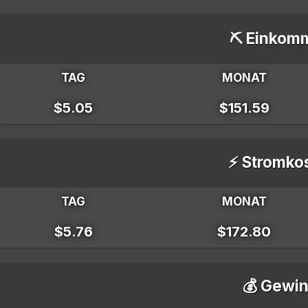
⛏️ Einkom
TAG
MONAT
$5.05
$151.59
⚡ Stromko
TAG
MONAT
$5.76
$172.80
💰 Gewin