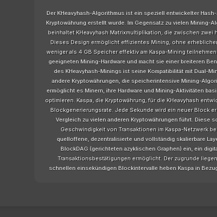
Der KHeavyhash-Algorithmus ist ein speziell entwickelter Hash-A
Kryptowährung erstellt wurde. Im Gegensatz zu vielen Mining-A
beinhaltet KHeavyhash Matrixmultiplikation, die zwischen zwei
Dieses Design ermöglicht effizientes Mining, ohne erheblic
weniger als 4 GB Speicher effektiv am Kaspa-Mining teilnehmen
geeigneten Mining-Hardware und macht sie einer breiteren Be
des KHeavyhash-Minings ist seine Kompatibilität mit Dual-Mi
andere Kryptowährungen, die speicherintensive Mining-Algori
ermöglicht es Minern, ihre Hardware und Mining-Aktivitäten ba
optimieren. Kaspa, die Kryptowährung, für die KHeavyhash entwi
Blockgenerierungsrate. Jede Sekunde wird ein neuer Block ers
Vergleich zu vielen anderen Kryptowährungen führt. Diese sc
Geschwindigkeit von Transaktionen im Kaspa-Netzwerk bei. 
quelloffene, dezentralisierte und vollständig skalierbare La
BlockDAG (gerichteten azyklischen Graphen) ein, ein digit
Transaktionsbestätigungen ermöglicht. Der zugrunde liege
schnellen einsekündigen Blockintervalle heben Kaspa in Bezug