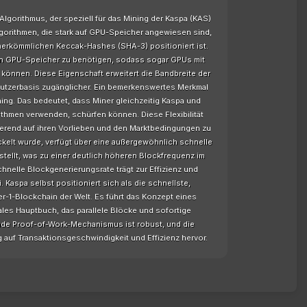
lgorithmus, der speziell für das Mining der Kaspa (KAS)
lgorithmen, die stark auf GPU-Speicher angewiesen sind,
 herkömmlichen Keccak-Hashes (SHA-3) positioniert ist.
hen GPU-Speicher zu benötigen, sodass sogar GPUs mit
 können. Diese Eigenschaft erweitert die Bandbreite der
nutzerbasis zugänglicher. Ein bemerkenswertes Merkmal
ning. Das bedeutet, dass Miner gleichzeitig Kaspa und
thmen verwenden, schürfen können. Diese Flexibilität
sierend auf ihren Vorlieben und den Marktbedingungen zu
ckelt wurde, verfügt über eine außergewöhnlich schnelle
tellt, was zu einer deutlich höheren Blockfrequenz im
hnelle Blockgenerierungsrate trägt zur Effizienz und
Kaspa selbst positioniert sich als die schnellste,
yer-1-Blockchain der Welt. Es führt das Konzept eines
ales Hauptbuch, das parallele Blöcke und sofortige
nde Proof-of-Work-Mechanismus ist robust, und die
 auf Transaktionsgeschwindigkeit und Effizienz hervor.