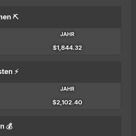
men ⛏️
JAHR
$1,844.32
sten ⚡
JAHR
$2,102.40
n 💰