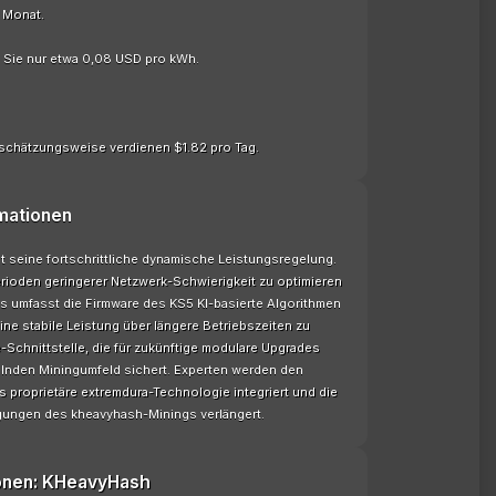
o Monat.
n Sie nur etwa 0,08 USD pro kWh.
schätzungsweise verdienen $1.82 pro Tag.
mationen
st seine fortschrittliche dynamische Leistungsregelung.
rioden geringerer Netzwerk-Schwierigkeit zu optimieren
us umfasst die Firmware des KS5 KI-basierte Algorithmen
ne stabile Leistung über längere Betriebszeiten zu
e-Schnittstelle, die für zukünftige modulare Upgrades
delnden Miningumfeld sichert. Experten werden den
s proprietäre extremdura-Technologie integriert und die
gungen des kheavyhash-Minings verlängert.
onen: KHeavyHash