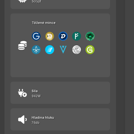
Scrypt
Těžené mince
Síla
942W
Hladina hluku
76db