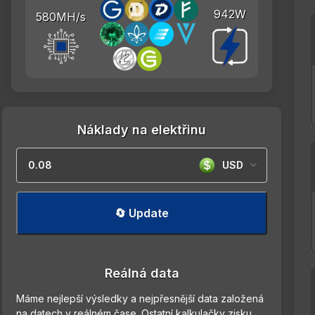
942W
580MH/s
Náklady na elektřinu
USD
🔄 Update
Reálná data
Máme nejlepší výsledky a nejpřesnější data založená
na datech v reálném čase. Ostatní kalkulačky zisku