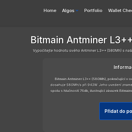
Home
Algos
Portfolio
Wallet Che
Bitmain Antminer L3+
Vypočítejte hodnotu svého Antminer L3++ (580Mh) s naš
Informa
Bitmain Antminer L3++ (580Mh), pokračující v 
dosahuje 580Mh/s při 942W. Jeho uvedení znamena
spolu s hlučností 76db, ilustrující závazek Bitmai
Přidat do po