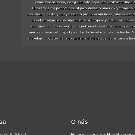
paměťově náročná, což ji činí odolnější vůči útokům hrubou s
Algoritmus byl poprvé použit jako důkaz o práci v kryptoměně Li
používán v některých systémech pro ukládání hesel, aby se zabr
hesel lámáním hashů. Algoritmus byl poprvé použit jako důkaz o
altcoinech. Je také využíván v některých systémech pro úscho
množství výpočetní špičky k odhadu hesel rozluštěním hashů. Scr
algoritmy, což ztěžuje jeho implementaci na specializovaném ha
sa
O nás
ould St Ste R
Na asic-miner-profitabilita.com s