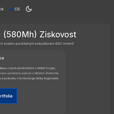
ck
CS
+ (580Mh) Ziskovost
ím snadno použitelným kalkulátorem ASIC minerů!
ce
odkazu svých předchůdců v těžbě Scrypt,
lo významný pokrok v těžební efektivitě,
nu k pokroku v technologii těžby kryptoměn.
rtfolia