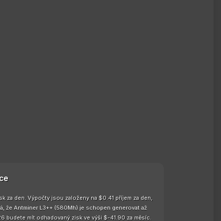
ce
sk za den. Výpočty jsou založeny na $0.41 příjem za den,
ená, že Antminer L3++ (580Mh) je schopen generovat až
26 budete mít odhadovaný zisk ve výši $-41.90 za měsíc.