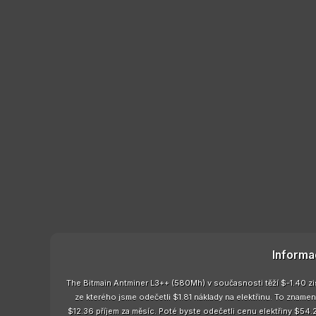
Informa
The Bitmain Antminer L3++ (580Mh) v současnosti těží $-1.40 zi
ze kterého jsme odečetli $1.81 náklady na elektřinu. To znam
$12.36 příjem za měsíc. Poté byste odečetli cenu elektřiny $54.