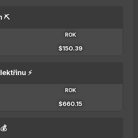
m ⛏️
ROK
$150.39
lektřinu ⚡
ROK
$660.15
 💰