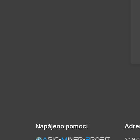
Napájeno pomocí
Adre
30 N G