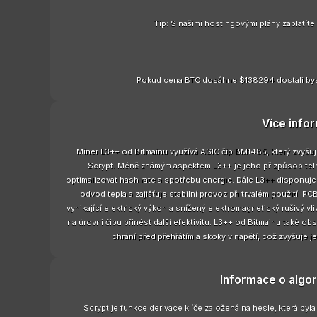
Tip: S našimi hostingovými plány zaplatít
Pokud cena BTC dosáhne $138294 dostali bys
Více info
Miner L3++ od Bitmainu využívá ASIC čip BM1485, který zvyšu
Scrypt. Méně známým aspektem L3++ je jeho přizpůsobitel
optimalizovat hash rate a spotřebu energie. Dále L3++ disponuje
odvod tepla a zajišťuje stabilní provoz při trvalém použití. 
vynikající elektrický výkon a snížený elektromagnetický rušivý vliv
na úrovni čipu přinést další efektivitu. L3++ od Bitmainu také o
chrání před přehřátím a skoky v napětí, což zvyšuje j
Informace o algor
Scrypt je funkce derivace klíče založená na hesle, která byl