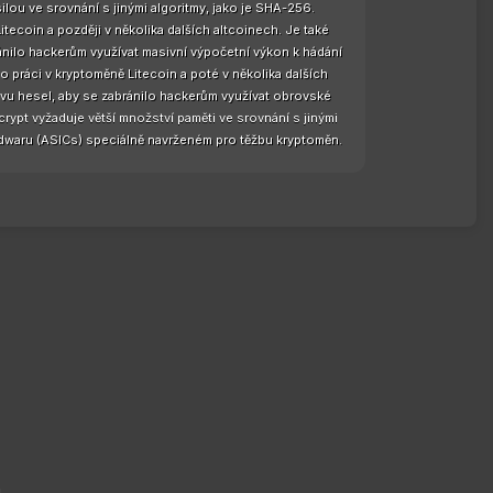
ilou ve srovnání s jinými algoritmy, jako je SHA-256.
tecoin a později v několika dalších altcoinech. Je také
ánilo hackerům využívat masivní výpočetní výkon k hádání
 práci v kryptoměně Litecoin a poté v několika dalších
vu hesel, aby se zabránilo hackerům využívat obrovské
ypt vyžaduje větší množství paměti ve srovnání s jinými
rdwaru (ASICs) speciálně navrženém pro těžbu kryptoměn.
i