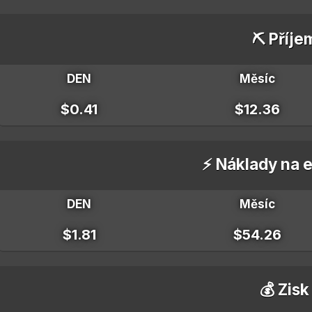
⛏️ Příje
DEN
Měsíc
$0.41
$12.36
⚡ Náklady na e
DEN
Měsíc
$1.81
$54.26
💰 Zisk