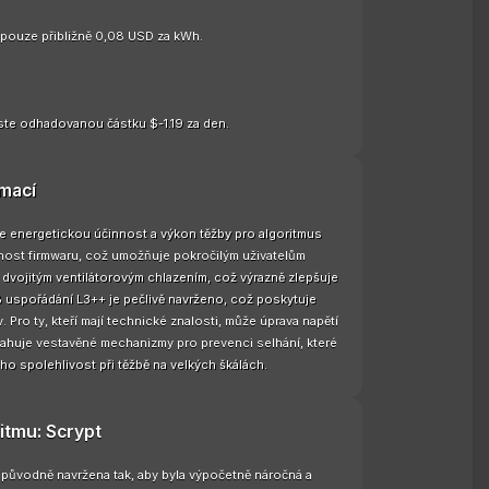
e pouze přibližně 0,08 USD za kWh.
te odhadovanou částku $-1.19 za den.
rmací
je energetickou účinnost a výkon těžby pro algoritmus
nost firmwaru, což umožňuje pokročilým uživatelům
 dvojitým ventilátorovým chlazením, což výrazně zlepšuje
PCB uspořádání L3++ je pečlivě navrženo, což poskytuje
. Pro ty, kteří mají technické znalosti, může úprava napětí
bsahuje vestavěné mechanizmy pro prevenci selhání, které
eho spolehlivost při těžbě na velkých škálách.
itmu: Scrypt
a původně navržena tak, aby byla výpočetně náročná a