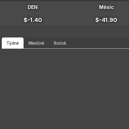
DEN
Měsíc
$-1.40
$-41.90
Týdně
Měsíčně
Ročně