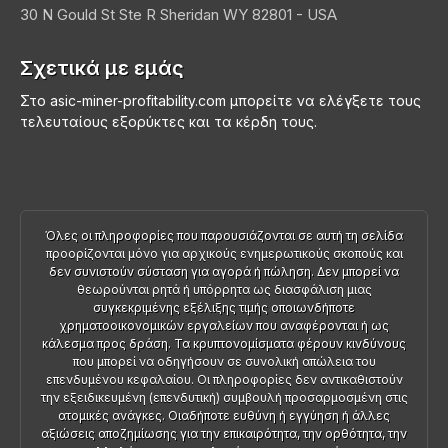
30 N Gould St Ste R
Sheridan
WY 82801 - USA
Σχετικά με εμάς
Στο asic-miner-profitability.com μπορείτε να ελέγξετε τους
τελευταίους εξορύκτες και τα κέρδη τους.
Όλες οι πληροφορίες που παρουσιάζονται σε αυτή τη σελίδα
προορίζονται μόνο για αρχικούς ενημερωτικούς σκοπούς και
δεν συνιστούν σύσταση για αγορά ή πώληση. Δεν μπορεί να
θεωρούνται ρητά ή υπόρρητα ως διασφάλιση μιας
συγκεκριμένης εξέλιξης τιμής οποιωνδήποτε
χρηματοοικονομικών εργαλείων που αναφέρονται ή ως
κάλεσμα προς δράση. Τα κρυπτονομίσματα φέρουν κινδύνους
που μπορεί να οδηγήσουν σε συνολική απώλεια του
επενδυμένου κεφαλαίου. Οι πληροφορίες δεν αντικαθιστούν
την εξειδικευμένη (επενδυτική) συμβουλή προσαρμοσμένη στις
ατομικές ανάγκες. Οιαδήποτε ευθύνη ή εγγύηση ή άλλες
αξιώσεις αποζημίωσης για την επικαιρότητα, την ορθότητα, την