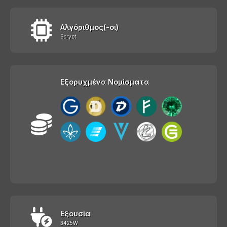
Αλγόριθμος(-οι)
Scrypt
Εξορυχμένα Νομίσματα
Εξουσία
3425W