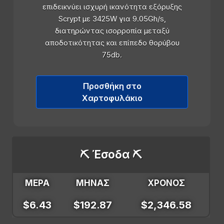
επιδεικνύει ισχυρή ικανότητα εξόρυξης
Scrypt με 3425W για 9.05Gh/s,
διατηρώντας ισορροπία μεταξύ
αποδοτικότητας και επίπεδο θορύβου
75db.
Προσθήκη στο
Χαρτοφυλάκιο
⛏️ Έσοδα ⛏️
ΜΕΡΑ
ΜΗΝΑΣ
ΧΡΟΝΟΣ
$6.43
$192.87
$2,346.58