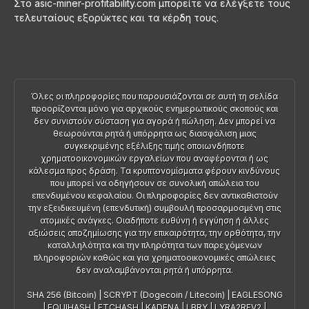
Στο asic-miner-profitability.com μπορείτε να ελέγξετε τους
τελευταίους εξορύκτες και τα κέρδη τους.
Όλες οι πληροφορίες που παρουσιάζονται σε αυτή τη σελίδα
προορίζονται μόνο για αρχικούς ενημερωτικούς σκοπούς και
δεν συνιστούν σύσταση για αγορά ή πώληση. Δεν μπορεί να
θεωρούνται ρητά ή υπόρρητα ως διασφάλιση μιας
συγκεκριμένης εξέλιξης τιμής οποιωνδήποτε
χρηματοοικονομικών εργαλείων που αναφέρονται ή ως
κάλεσμα προς δράση. Τα κρυπτονομίσματα φέρουν κινδύνους
που μπορεί να οδηγήσουν σε συνολική απώλεια του
επενδυμένου κεφαλαίου. Οι πληροφορίες δεν αντικαθιστούν
την εξειδικευμένη (επενδυτική) συμβουλή προσαρμοσμένη στις
ατομικές ανάγκες. Οιαδήποτε ευθύνη ή εγγύηση ή άλλες
αξιώσεις αποζημίωσης για την επικαιρότητα, την ορθότητα, την
καταλληλότητα και την πληρότητα των παρεχόμενων
πληροφοριών καθώς και για χρηματοοικονομικές απώλειες
δεν αναλαμβάνονται ρητά ή υπόρρητα.
SHA 256 (Bitcoin)
|
SCRYPT (Dogecoin / Litecoin)
|
EAGLESONG
|
EQUIHASH
|
ETCHASH
|
KADENA
|
LBRY
|
LYRA2REV2
|