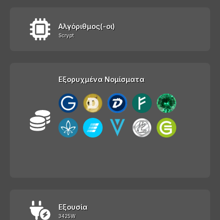
Αλγόριθμος(-οι)
Scrypt
Εξορυχμένα Νομίσματα
Εξουσία
3425W