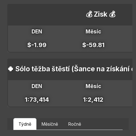
💰 Zisk 💰
DEN
Měsíc
$-1.99
$-59.81
🍀 Sólo těžba štěstí (Šance na získání 
DEN
Měsíc
1:73,414
1:2,412
Týdně
Měsíčně
Ročně