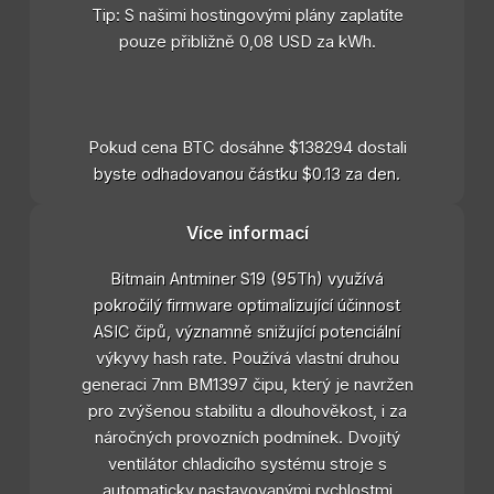
Tip: S našimi hostingovými plány zaplatíte
pouze přibližně 0,08 USD za kWh.
Pokud cena BTC dosáhne $138294 dostali
byste odhadovanou částku $0.13 za den.
Více informací
Bitmain Antminer S19 (95Th) využívá
pokročilý firmware optimalizující účinnost
ASIC čipů, významně snižující potenciální
výkyvy hash rate. Používá vlastní druhou
generaci 7nm BM1397 čipu, který je navržen
pro zvýšenou stabilitu a dlouhověkost, i za
náročných provozních podmínek. Dvojitý
ventilátor chladicího systému stroje s
automaticky nastavovanými rychlostmi