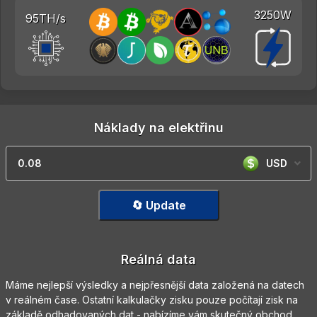
3250W
95TH/s
Náklady na elektřinu
USD
🔄 Update
Reálná data
Máme nejlepší výsledky a nejpřesnější data založená na datech
v reálném čase. Ostatní kalkulačky zisku pouze počítají zisk na
základě odhadovaných dat - nabízíme vám skutečný obchod.