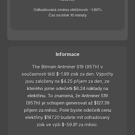
Odhadovaná změna obtížnosti: -1.80%
Čas na blok 10 minuty
Informace
The Bitmain Antminer S19 (95Th) v
současnosti těží $-1.99 zisk za den. Výpočty
jsou založeny na $4.25 příjem za den, ze
kterého jsme odečetli $6.24 náklady na
elektřinu. To znamená, že Antminer S19
(95Th) je schopen generovat až $127.39
příjem za měsíc. Poté byste odečetli cenu
elektřiny $187.20 budete mít odhadovaný
zisk ve výši $-59.81 za měsíc.