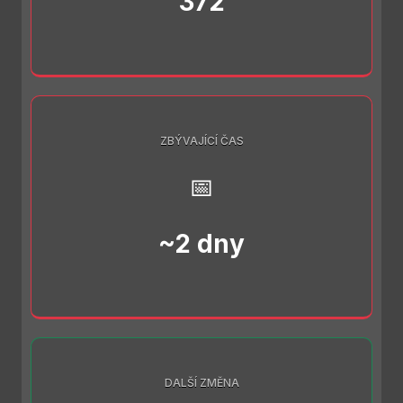
372
ZBÝVAJÍCÍ ČAS
📅
~2 dny
DALŠÍ ZMĚNA