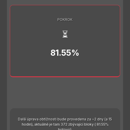
POKROK
⏳
81.55%
Další úprava obtížnosti bude provedena za ~2 dny (a 15
hodin), aktuálně je tam 372 zbývající bloky ( 81.55%
hotovo).