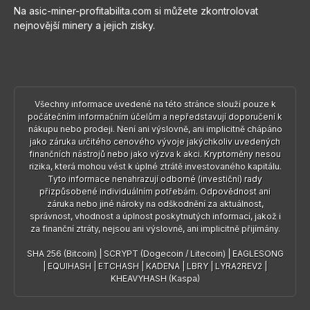
Na asic-miner-profitabilita.com si můžete zkontrolovat
nejnovější minery a jejich zisky.
Všechny informace uvedené na této stránce slouží pouze k
počátečním informačním účelům a nepředstavují doporučení k
nákupu nebo prodeji. Není ani výslovně, ani implicitně chápáno
jako záruka určitého cenového vývoje jakýchkoliv uvedených
finančních nástrojů nebo jako výzva k akci. Kryptoměny nesou
rizika, která mohou vést k úplné ztrátě investovaného kapitálu.
Tyto informace nenahrazují odborné (investiční) rady
přizpůsobené individuálním potřebám. Odpovědnost ani
záruka nebo jiné nároky na odškodnění za aktuálnost,
správnost, vhodnost a úplnost poskytnutých informací, jakož i
za finanční ztráty, nejsou ani výslovně, ani implicitně přijímány.
SHA 256 (Bitcoin)
|
SCRYPT (Dogecoin / Litecoin)
|
EAGLESONG
|
EQUIHASH
|
ETCHASH
|
KADENA
|
LBRY
|
LYRA2REV2
|
KHEAVYHASH (Kaspa)