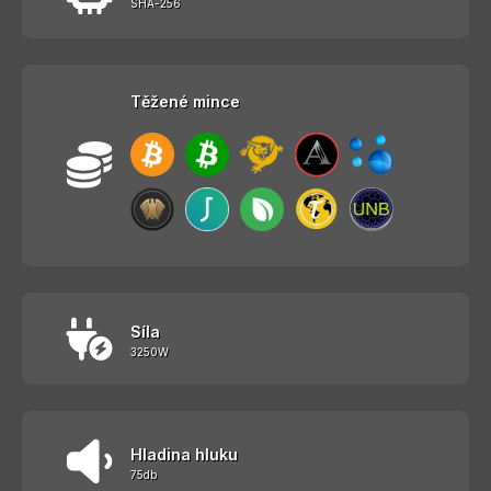
SHA-256
Těžené mince
Síla
3250W
Hladina hluku
75db