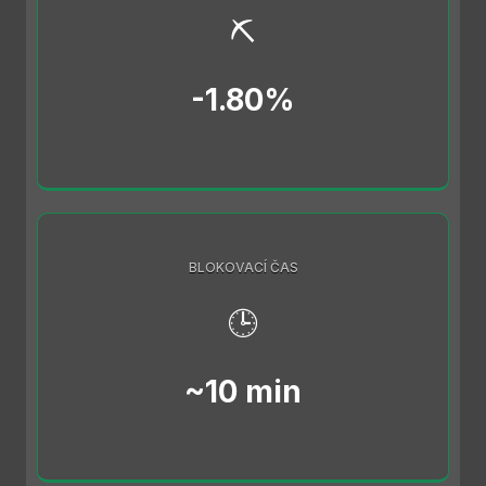
⛏️
-1.80%
BLOKOVACÍ ČAS
🕒
~10 min