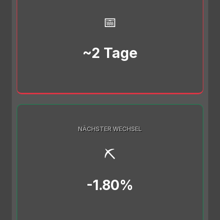
📅
~2 Tage
NÄCHSTER WECHSEL
⛏️
-1.80%