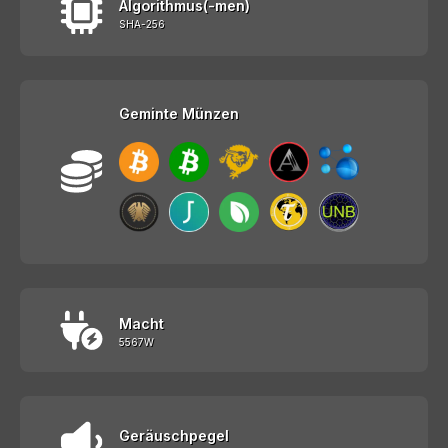
Algorithmus(-men)
SHA-256
Geminte Münzen
Macht
5567W
Geräuschpegel