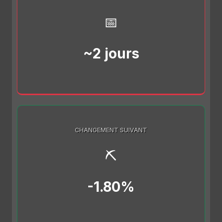
📅
~2 jours
CHANGEMENT SUIVANT
⛏️
-1.80%