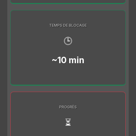
TEMPS DE BLOCAGE
🕒
~10 min
PROGRÈS
⏳