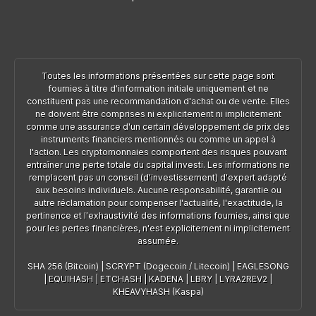
Toutes les informations présentées sur cette page sont
fournies à titre d'information initiale uniquement et ne
constituent pas une recommandation d'achat ou de vente. Elles
ne doivent être comprises ni explicitement ni implicitement
comme une assurance d'un certain développement de prix des
instruments financiers mentionnés ou comme un appel à
l'action. Les cryptomonnaies comportent des risques pouvant
entraîner une perte totale du capital investi. Les informations ne
remplacent pas un conseil (d'investissement) d'expert adapté
aux besoins individuels. Aucune responsabilité, garantie ou
autre réclamation pour compenser l'actualité, l'exactitude, la
pertinence et l'exhaustivité des informations fournies, ainsi que
pour les pertes financières, n'est explicitement ni implicitement
assumée.
SHA 256 (Bitcoin)
|
SCRYPT (Dogecoin / Litecoin)
|
EAGLESONG
|
EQUIHASH
|
ETCHASH
|
KADENA
|
LBRY
|
LYRA2REV2
|
KHEAVYHASH (Kaspa)