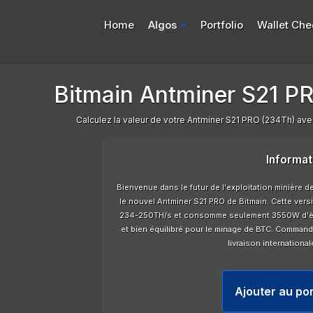
Home
Algos
Portfolio
Wallet Che
Bitmain Antminer S21 PR
Calculez la valeur de votre Antminer S21 PRO (234Th) avec 
Informat
Bienvenue dans le futur de l'exploitation minière
le nouvel Antminer S21 PRO de Bitmain. Cette ver
234-250TH/s et consomme seulement 3550W d'élect
et bien équilibré pour le minage de BTC. Comman
livraison international
Ajouter au por