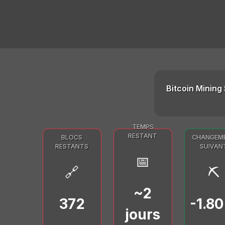
Bitcoin Mining 
TEMPS
RESTANT
BLOCS
CHANGEM
RESTANTS
SUIVAN
📅
🔗
⛏️
~2
372
-1.8
jours