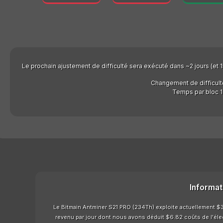
Le prochain ajustement de difficulté sera exécuté dans ~2 jours (et 15
Changement de difficult
Temps par bloc 1
Informat
Le Bitmain Antminer S21 PRO (234Th) exploite actuellement $3.
revenu par jour dont nous avons déduit $6.82 coûts de l'élect