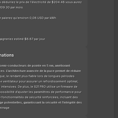
déduiriez le prix de l'électricité de $204.48 vous aurez
109.30 par mois.
e paierez qu'environ 0,08 USD par kWh.
gagneriez estimé $8.87 par jour.
mations
 semi-conducteurs de pointe en 5 nm, améliorant
es. L'architecture avancée de la puce permet de réduire
ique, le rendant plus fiable lors de longues périodes
e ventilateur pour assurer un refroidissement optimal,
intensives. De plus, le S21 PRO utilise un firmware de
possibilité d'ajuster les paramètres de performance pour
 fonctionnalités de sécurité renforcées, incluant des
 potentielles, garantissant la sécurité et l'intégrité des
minage.