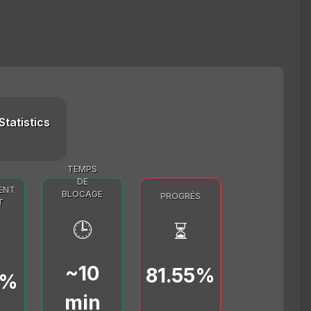
Statistics
TEMPS
DE
ENT
BLOCAGE
PROGRÈS
T
🕒
⏳
~10
81.55%
0%
min