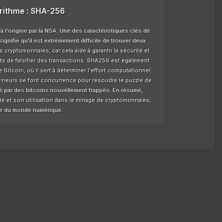
orithme : SHA-256
l'origine par la NSA. Une des caractéristiques clés de
ignifie qu'il est extrêmement difficile de trouver deux
 cryptomonnaies, car cela aide à garantir la sécurité et
nts de falsifier des transactions. SHA256 est également
Bitcoin, où il sert à déterminer l'effort computationnel
mineurs se font concurrence pour résoudre le puzzle de
 par des bitcoins nouvellement frappés. En résumé,
té et son utilisation dans le minage de cryptomonnaies,
ale du monde numérique.