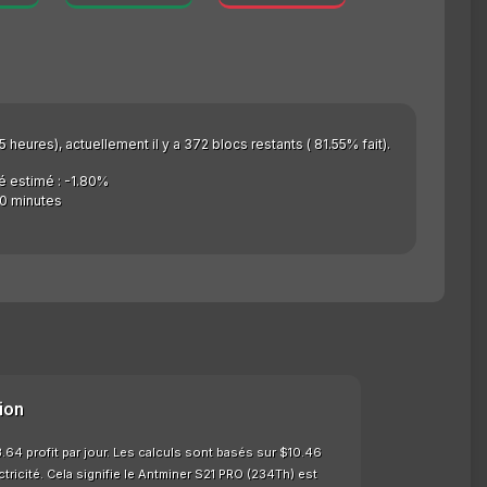
 heures), actuellement il y a 372 blocs restants ( 81.55% fait).
é estimé : -1.80%
0 minutes
ion
64 profit par jour. Les calculs sont basés sur $10.46
ricité. Cela signifie le Antminer S21 PRO (234Th) est