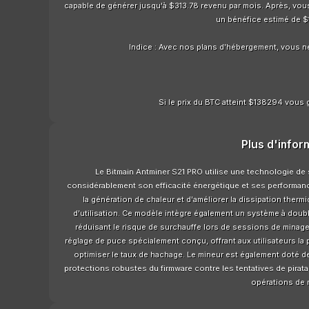
capable de générer jusqu'à $313.78 revenu par mois. Après, vous 
un bénéfice estimé de $
Indice : Avec nos plans d'hébergement, vous n
Si le prix du BTC atteint $138294 vous 
Plus d'infor
Le Bitmain Antminer S21 PRO utilise une technologie de
considérablement son efficacité énergétique et ses performanc
la génération de chaleur et d'améliorer la dissipation therm
d'utilisation. Ce modèle intègre également un système à doubl
réduisant le risque de surchauffe lors de sessions de minage 
réglage de puce spécialement conçu, offrant aux utilisateurs la 
optimiser le taux de hachage. Le mineur est également doté de
protections robustes du firmware contre les tentatives de piratage
opérations de 