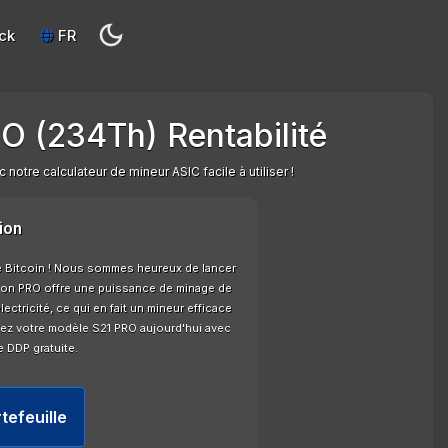
ck
FR
O (234Th) Rentabilité
notre calculateur de mineur ASIC facile à utiliser !
ion
 de Bitcoin ! Nous sommes heureux de lancer
sion PRO offre une puissance de minage de
ricité, ce qui en fait un mineur efficace
dez votre modèle S21 PRO aujourd'hui avec
e DDP gratuite.
tefeuille