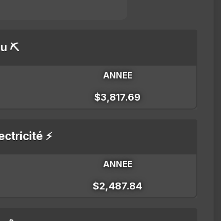
u ⛏️
ANNEE
$3,817.69
ectricité ⚡
ANNEE
$2,487.84