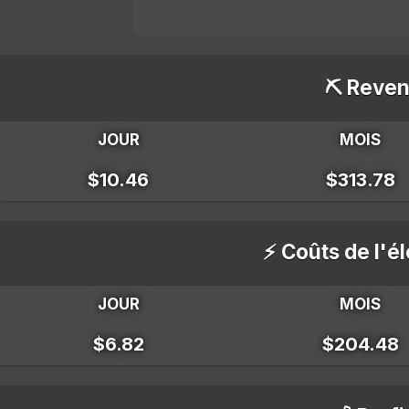
⛏️ Reven
JOUR
MOIS
$10.46
$313.78
⚡ Coûts de l'él
JOUR
MOIS
$6.82
$204.48