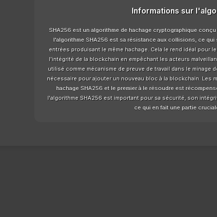
Informations sur l'alg
SHA256 est un algorithme de hachage cryptographique conçu à 
l'algorithme SHA256 est sa résistance aux collisions, ce qui s
entrées produisant le même hachage. Cela le rend idéal pour les
l'intégrité de la blockchain en empêchant les acteurs malveilla
utilisé comme mécanisme de preuve de travail dans le minage de 
nécessaire pour ajouter un nouveau bloc à la blockchain. Les 
hachage SHA256 et le premier à le résoudre est récompensé
l'algorithme SHA256 est important pour sa sécurité, son intégri
ce qui en fait une partie cruci