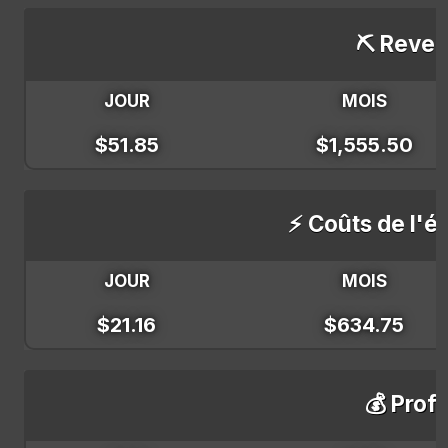
⛏️ Reven
JOUR
MOIS
$51.85
$1,555.50
⚡ Coûts de l'él
JOUR
MOIS
$21.16
$634.75
💰 Profi