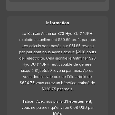
Information
Le Bitmain Antminer S23 Hyd 3U (1.16PH)
exploite actuellement $30.69 profit par jour.
Les calculs sont basés sur $51.85 revenu
par jour dont nous avons déduit $21.16 coûts
de l'électricité. Cela signifie le Antminer S23
Hyd 3U (1.16PH) est capable de générer
jusqu'à $1,555.50 revenu par mois. Après,
vous déduiriez le prix de l'électricité de
$634.75 vous aurez un bénéfice estimé de
$920.75 par mois.
Indice : Avec nos plans d'hébergement,
vous ne paierez qu'environ 0,08 USD par
kWh.