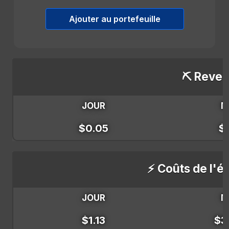
Ajouter au portefeuille
⛏️ Reven
JOUR
M
$0.05
$
⚡ Coûts de l'él
JOUR
M
$1.13
$3