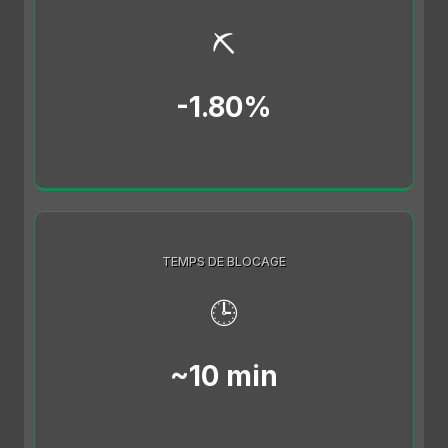
⛏️
-1.80%
TEMPS DE BLOCAGE
🕒
~10 min