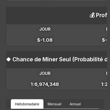
💰 Profi
JOUR
M
$-1.08
$-
🍀 Chance de Miner Seul (Probabilité d
JOUR
M
1:6,974,348
1:2
Hebdomadaire
Mensuel
Annuel