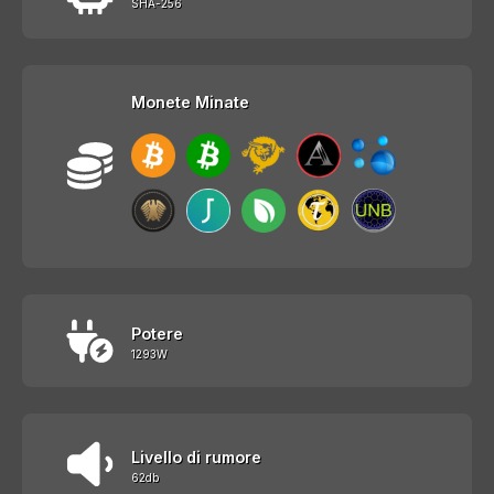
SHA-256
Monete Minate
Potere
1293W
Livello di rumore
62db