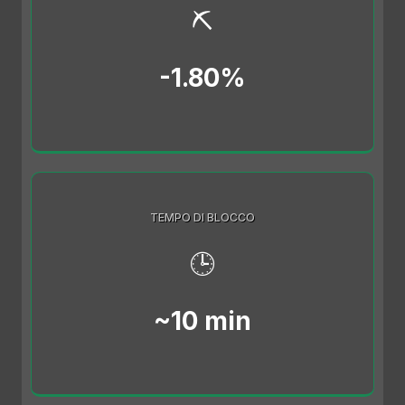
⛏️
-1.80%
TEMPO DI BLOCCO
🕒
~10 min