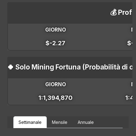
💰 Profi
GIORNO
M
$-2.27
$-
🍀 Solo Mining Fortuna (Probabilità di 
GIORNO
M
1:1,394,870
1:4
Settimanale
Mensile
Annuale