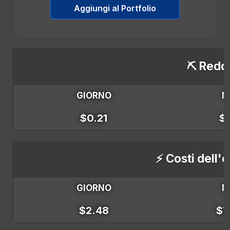
Aggiungi al Portfolio
⛏️ Reddi
GIORNO
M
$0.21
$
⚡ Costi dell'e
GIORNO
M
$2.48
$7