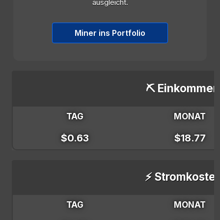
ausgleicht.
Miner ins Portfolio
⛏️ Einkommen
TAG
MONAT
$0.63
$18.77
⚡ Stromkoste
TAG
MONAT