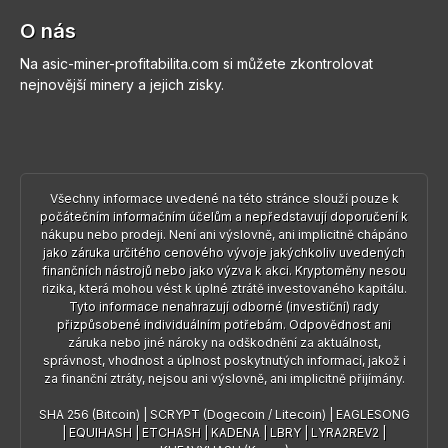
O nás
Na asic-miner-profitabilita.com si můžete zkontrolovat
nejnovější minery a jejich zisky.
Všechny informace uvedené na této stránce slouží pouze k
počátečním informačním účelům a nepředstavují doporučení k
nákupu nebo prodeji. Není ani výslovně, ani implicitně chápáno
jako záruka určitého cenového vývoje jakýchkoliv uvedených
finančních nástrojů nebo jako výzva k akci. Kryptoměny nesou
rizika, která mohou vést k úplné ztrátě investovaného kapitálu.
Tyto informace nenahrazují odborné (investiční) rady
přizpůsobené individuálním potřebám. Odpovědnost ani
záruka nebo jiné nároky na odškodnění za aktuálnost,
správnost, vhodnost a úplnost poskytnutých informací, jakož i
za finanční ztráty, nejsou ani výslovně, ani implicitně přijímány.
SHA 256 (Bitcoin)
|
SCRYPT (Dogecoin / Litecoin)
|
EAGLESONG
|
EQUIHASH
|
ETCHASH
|
KADENA
|
LBRY
|
LYRA2REV2
|