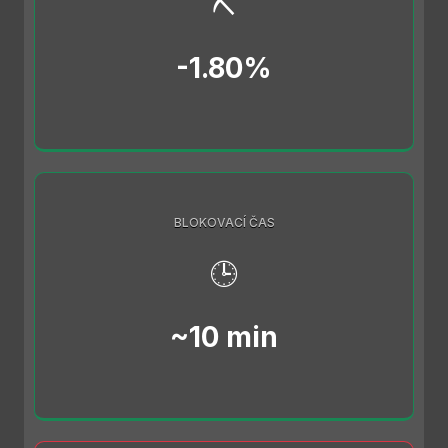
⛏️
-1.80%
BLOKOVACÍ ČAS
🕒
~10 min