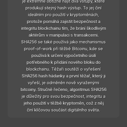
je extrémně obtížné najít dva vstupy, které
produkují stejný hash výstup. To jej činí
ideálním pro použití v kryptoměnách,
protože pomáhá zajistit bezpečnost a
integritu blockchainu tím, že brání škodlivým
aktérům v manipulaci s transakcemi.
SHA256 se také používá jako mechanismus
proof-of-work při těžbě Bitcoinu, kde se
používá k určení výpočetního úsilí
potřebného k přidání nového bloku do
blockchainu. Těžaři soutěží o vyřešení
SHA256 hash hádanky a první těžař, který ji
vyřeší, je odměněn nově vyraženými
bitcoiny. Stručně řečeno, algoritmus SHA256
je důležitý pro svou bezpečnost, integritu a
jeho použití v těžbě kryptoměn, což z něj
činí klíčovou součást digitálního světa.