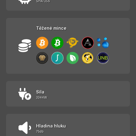
SHA-256
Těžené mince
Síla
3344W
Hladina hluku
75db