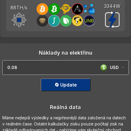
3344W
88TH/s
Náklady na elektřinu
USD
🔄 Update
Reálná data
Máme nejlepší výsledky a nejpřesnější data založená na datech
v reálném čase. Ostatní kalkulačky zisku pouze počítají zisk na
základě odhadovaných dat - nabízíme vám skutečný obchod.