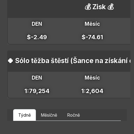
💰 Zisk 💰
DEN
Měsíc
$-2.49
$-74.61
🍀 Sólo těžba štěstí (Šance na získání 
DEN
Měsíc
1:79,254
1:2,604
Týdně
Měsíčně
Ročně