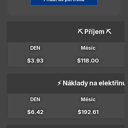
⛏️ Příjem ⛏️
DEN
Měsíc
$3.93
$118.00
⚡ Náklady na elektřinu
DEN
Měsíc
$6.42
$192.61