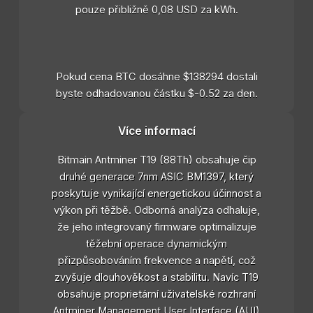
pouze přibližně 0,08 USD za kWh.
Pokud cena BTC dosáhne $138294 dostali
byste odhadovanou částku $-0.52 za den.
Více informací
Bitmain Antminer T19 (88Th) obsahuje čip
druhé generace 7nm ASIC BM1397, který
poskytuje vynikající energetickou účinnost a
výkon při těžbě. Odborná analýza odhaluje,
že jeho integrovaný firmware optimalizuje
těžební operace dynamickým
přizpůsobováním frekvence a napětí, což
zvyšuje dlouhověkost a stabilitu. Navíc T19
obsahuje proprietární uživatelské rozhraní
Antminer Management User Interface (AUI)