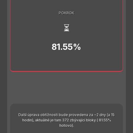
POKROK
⏳
81.55%
Další úprava obtížnosti bude provedena za ~2 dny (a 15
hodin), aktuálně je tam 372 zbývající bloky ( 81.55%
hotovo).