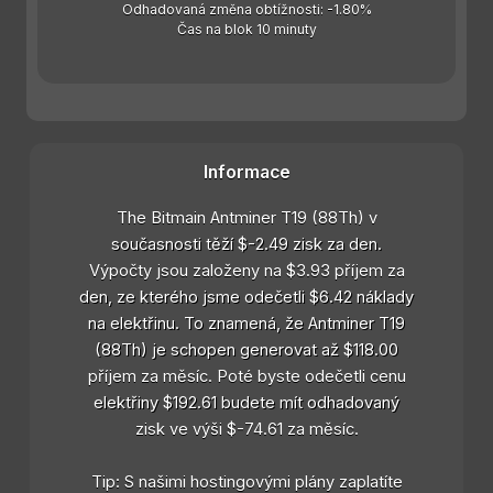
Odhadovaná změna obtížnosti: -1.80%
Čas na blok 10 minuty
Informace
The Bitmain Antminer T19 (88Th) v
současnosti těží $-2.49 zisk za den.
Výpočty jsou založeny na $3.93 příjem za
den, ze kterého jsme odečetli $6.42 náklady
na elektřinu. To znamená, že Antminer T19
(88Th) je schopen generovat až $118.00
příjem za měsíc. Poté byste odečetli cenu
elektřiny $192.61 budete mít odhadovaný
zisk ve výši $-74.61 za měsíc.
Tip: S našimi hostingovými plány zaplatíte