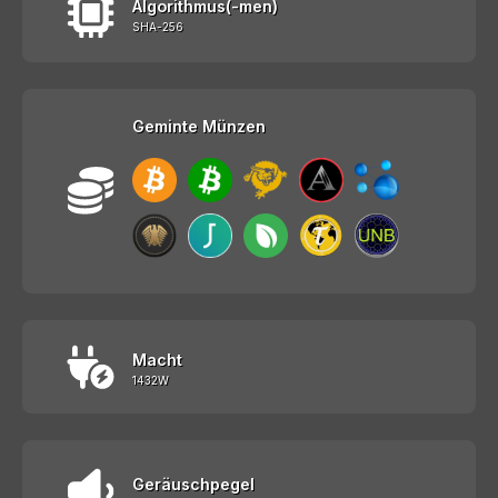
Algorithmus(-men)
SHA-256
Geminte Münzen
Macht
1432W
Geräuschpegel