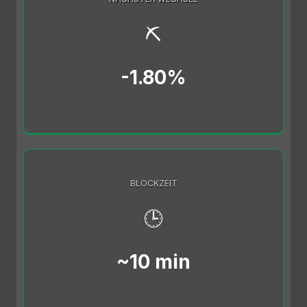
⛏️
-1.80%
BLOCKZEIT
🕒
~10 min