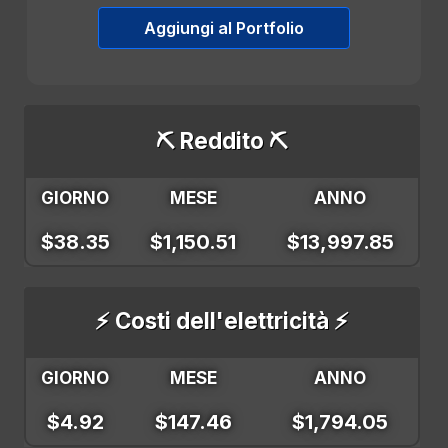
Aggiungi al Portfolio
⛏️ Reddito ⛏️
GIORNO
MESE
ANNO
$38.35
$1,150.51
$13,997.85
⚡ Costi dell'elettricità ⚡
GIORNO
MESE
ANNO
$4.92
$147.46
$1,794.05