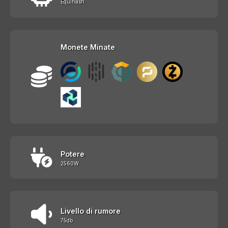
Equihash
Monete Minate
Potere
2560W
Livello di rumore
75db