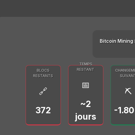
Bitcoin Mining 
TEMPS
RESTANT
BLOCS
CHANGEM
RESTANTS
SUIVAN
📅
🔗
⛏️
~2
372
-1.8
jours