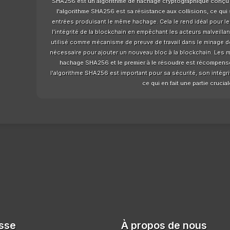
SHA256 est un algorithme de hachage cryptographique conçu à 
l'algorithme SHA256 est sa résistance aux collisions, ce qui s
entrées produisant le même hachage. Cela le rend idéal pour les
l'intégrité de la blockchain en empêchant les acteurs malveilla
utilisé comme mécanisme de preuve de travail dans le minage de 
nécessaire pour ajouter un nouveau bloc à la blockchain. Les 
hachage SHA256 et le premier à le résoudre est récompensé
l'algorithme SHA256 est important pour sa sécurité, son intégri
ce qui en fait une partie cruci
sse
À propos de nous