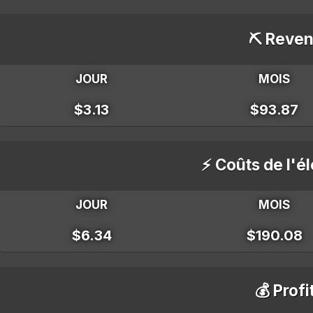
⛏️ Reven
JOUR
MOIS
$3.13
$93.87
⚡ Coûts de l'él
JOUR
MOIS
$6.34
$190.08
💰 Profi