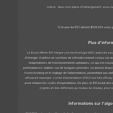
Indice : Avec nos plans d'hébergement, vous n
Si le prix du BTC atteint $138294 vous g
Plus d'infor
Le Bolon Miner B11 intègre une technologie ASIC avancée po
d'énergie. Il utilise un système de refroidissement conçu sur 
températures de fonctionnement optimales, ce qui est crucial 
performances stables sur de longues périodes. Le mineur dispo
l'overclocking et le réglage de l'alimentation, permettant aux ut
efficacité maximale. L'unité d'alimentation (PSU) est très effic
pour réduire les coûts d'exploitation. De plus, le B11 inclut de
cryptés et des défenses au niveau du réseau, pour se
Informations sur l'alg