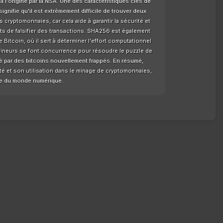
l'origine par la NSA. Une des caractéristiques clés de
ignifie qu'il est extrêmement difficile de trouver deux
 cryptomonnaies, car cela aide à garantir la sécurité et
nts de falsifier des transactions. SHA256 est également
Bitcoin, où il sert à déterminer l'effort computationnel
mineurs se font concurrence pour résoudre le puzzle de
 par des bitcoins nouvellement frappés. En résumé,
té et son utilisation dans le minage de cryptomonnaies,
ale du monde numérique.