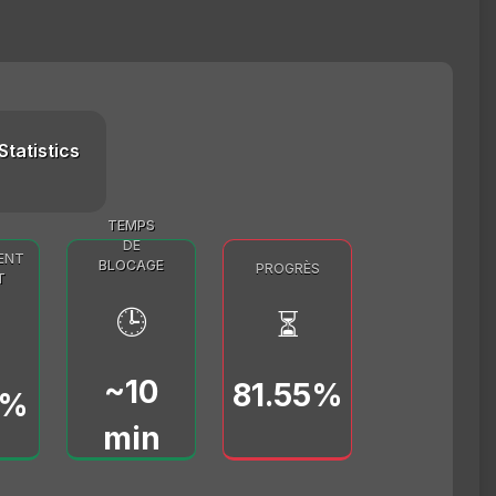
Statistics
TEMPS
DE
ENT
BLOCAGE
PROGRÈS
T
🕒
⏳
~10
81.55%
0%
min