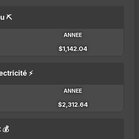
u ⛏️
ANNEE
$1,142.04
ectricité ⚡
ANNEE
$2,312.64
t 💰