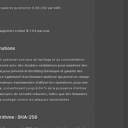
e paierez qu'environ 0,08 USD par kWh.
agneriez estimé $-1.64 par jour.
mations
ur optimiser son taux de hachage et sa consommation
mesure avec des doubles ventilateurs pour maintenir des
pour prévenir le throttling thermique et garantir des
se également d'un firmware amélioré qui prend en charge
ilisateurs expérimentés d'affiner les opérations pour une
ace, convertissant jusqu'à 94 % de la puissance d'entrée
s mesures de sécurité robustes, telles que des firmwares
 protéger contre les attaques malveillantes.
orithme : SHA-256