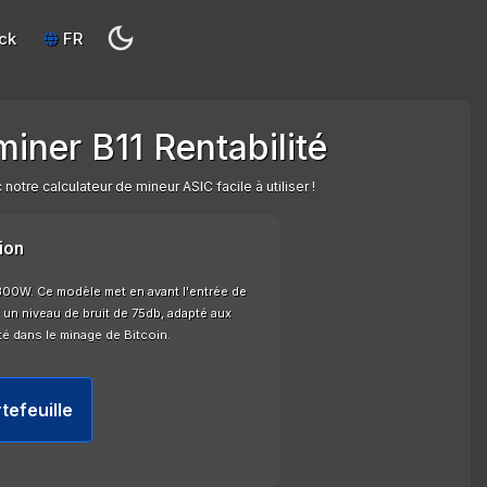
ck
FR
iner B11 Rentabilité
notre calculateur de mineur ASIC facile à utiliser !
ion
300W. Ce modèle met en avant l'entrée de
un niveau de bruit de 75db, adapté aux
té dans le minage de Bitcoin.
tefeuille