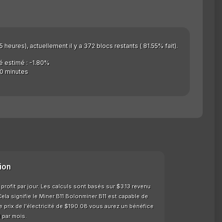
 heures), actuellement il y a 372 blocs restants ( 81.55% fait).
é estimé : -1.80%
0 minutes
ion
profit par jour. Les calculs sont basés sur $3.13 revenu
ela signifie le Miner B11 Bolonminer B11 est capable de
 prix de l'électricité de $190.08 vous aurez un bénéfice
 par mois.