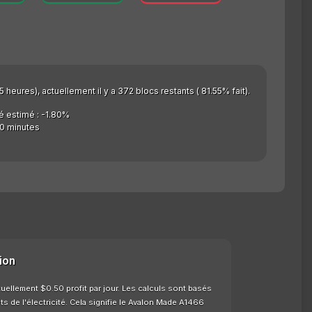
 heures), actuellement il y a 372 blocs restants ( 81.55% fait).
é estimé : -1.80%
0 minutes
ion
ellement $0.50 profit par jour. Les calculs sont basés
 de l'électricité. Cela signifie le Avalon Made A1466