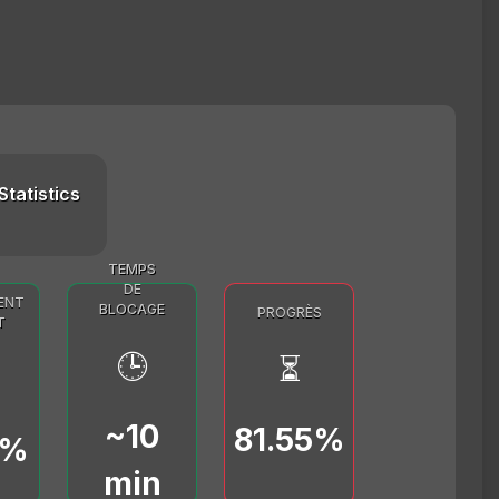
Statistics
TEMPS
DE
ENT
BLOCAGE
PROGRÈS
T
🕒
⏳
~10
81.55%
0%
min