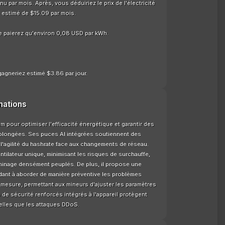
 par mois. Après, vous déduiriez le prix de l'électricité
 estimé de $15.09 par mois.
e paierez qu'environ 0,08 USD par kWh.
gagneriez estimé $3.86 par jour.
mations
pour optimiser l'efficacité énergétique et garantir des
rolongées. Ses puces AI intégrées soutiennent des
 l'agilité du hashrate face aux changements de réseau.
tilateur unique, minimisant les risques de surchauffe,
minage densément peuplés. De plus, il propose une
idant à aborder de manière préventive les problèmes
 mesure, permettant aux mineurs d'ajuster les paramètres
de sécurité renforcés intégrés à l'appareil protègent
telles que les attaques DDoS.