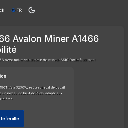
ck
FR
66 Avalon Miner A1466
lité
 avec notre calculateur de mineur ASIC facile à utiliser !
ion
50Th/s à 3230W, est un cheval de travail
 un niveau de bruit de 75db, adapté aux
minières.
tefeuille