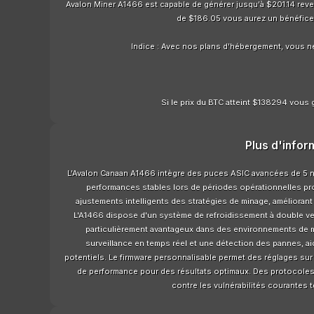
Avalon Miner A1466 est capable de générer jusqu'à $201.14 revenu
de $186.05 vous aurez un bénéfice
Indice : Avec nos plans d'hébergement, vous n
Si le prix du BTC atteint $138294 vous 
Plus d'infor
L'Avalon Canaan A1466 intègre des puces ASIC avancées de 5 nm 
performances stables lors de périodes opérationnelles p
ajustements intelligents des stratégies de minage, améliorant
L'A1466 dispose d'un système de refroidissement à double ven
particulièrement avantageux dans des environnements de 
surveillance en temps réel et une détection des pannes, a
potentiels. Le firmware personnalisable permet des réglages sur
de performance pour des résultats optimaux. Des protocoles 
contre les vulnérabilités courantes 