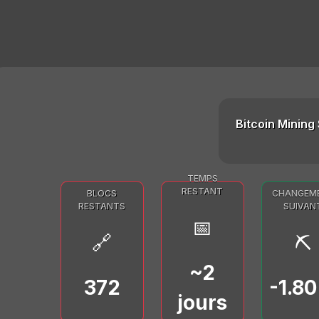
Bitcoin Mining 
TEMPS
RESTANT
BLOCS
CHANGEM
RESTANTS
SUIVAN
📅
🔗
⛏️
~2
372
-1.8
jours