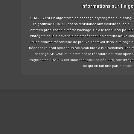
Informations sur l'alg
SHA256 est un algorithme de hachage cryptographique conçu à 
l'algorithme SHA256 est sa résistance aux collisions, ce qui s
entrées produisant le même hachage. Cela le rend idéal pour les
l'intégrité de la blockchain en empêchant les acteurs malveilla
utilisé comme mécanisme de preuve de travail dans le minage de 
nécessaire pour ajouter un nouveau bloc à la blockchain. Les 
hachage SHA256 et le premier à le résoudre est récompensé
l'algorithme SHA256 est important pour sa sécurité, son intégri
ce qui en fait une partie cruci