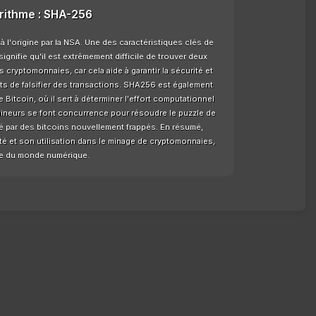
orithme : SHA-256
l'origine par la NSA. Une des caractéristiques clés de
ignifie qu'il est extrêmement difficile de trouver deux
 cryptomonnaies, car cela aide à garantir la sécurité et
nts de falsifier des transactions. SHA256 est également
Bitcoin, où il sert à déterminer l'effort computationnel
mineurs se font concurrence pour résoudre le puzzle de
 par des bitcoins nouvellement frappés. En résumé,
té et son utilisation dans le minage de cryptomonnaies,
ale du monde numérique.