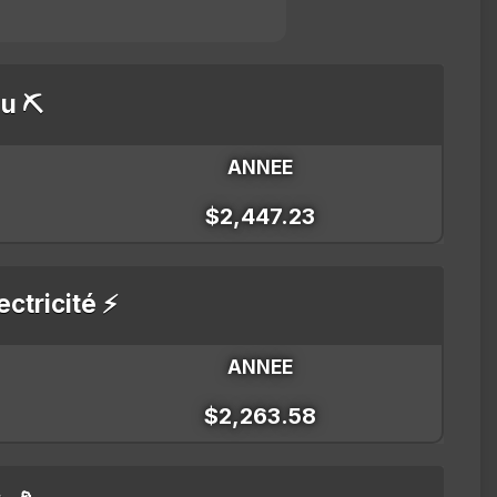
u ⛏️
ANNEE
$2,447.23
ectricité ⚡
ANNEE
$2,263.58