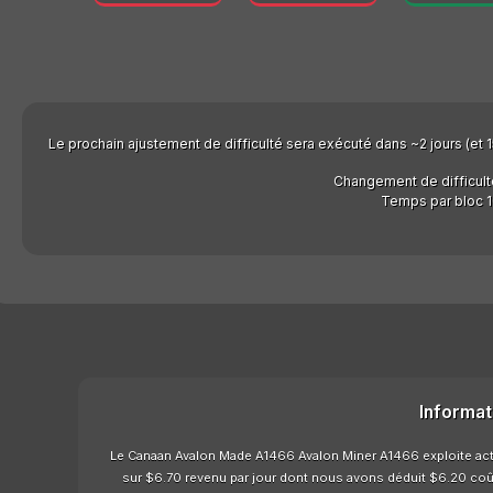
Le prochain ajustement de difficulté sera exécuté dans ~2 jours (et 15
Changement de difficult
Temps par bloc 1
Informat
Le Canaan Avalon Made A1466 Avalon Miner A1466 exploite actu
sur $6.70 revenu par jour dont nous avons déduit $6.20 coûts