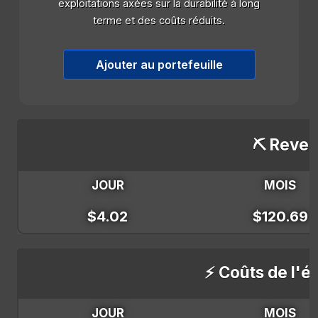
exploitations axées sur la durabilité à long
terme et des coûts réduits.
Ajouter au portefeuille
⛏️ Reven
JOUR
MOIS
$4.02
$120.69
⚡ Coûts de l'él
JOUR
MOIS