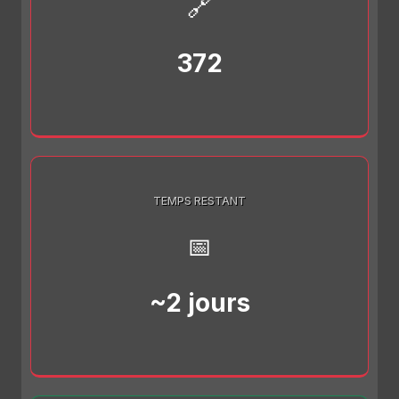
🔗
372
TEMPS RESTANT
📅
~2 jours