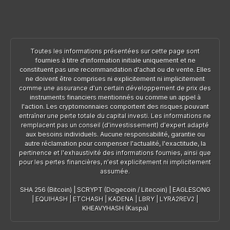
Toutes les informations présentées sur cette page sont
fournies à titre d'information initiale uniquement et ne
constituent pas une recommandation d'achat ou de vente. Elles
ne doivent être comprises ni explicitement ni implicitement
comme une assurance d'un certain développement de prix des
instruments financiers mentionnés ou comme un appel à
l'action. Les cryptomonnaies comportent des risques pouvant
entraîner une perte totale du capital investi. Les informations ne
remplacent pas un conseil (d'investissement) d'expert adapté
aux besoins individuels. Aucune responsabilité, garantie ou
autre réclamation pour compenser l'actualité, l'exactitude, la
pertinence et l'exhaustivité des informations fournies, ainsi que
pour les pertes financières, n'est explicitement ni implicitement
assumée.
SHA 256 (Bitcoin)
|
SCRYPT (Dogecoin / Litecoin)
|
EAGLESONG
|
EQUIHASH
|
ETCHASH
|
KADENA
|
LBRY
|
LYRA2REV2
|
KHEAVYHASH (Kaspa)