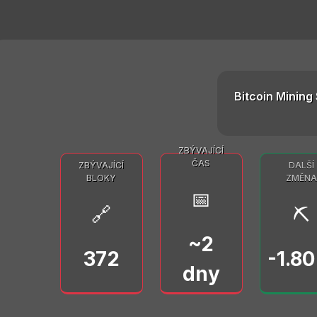
Bitcoin Mining 
ZBÝVAJÍCÍ
ČAS
ZBÝVAJÍCÍ
DALŠÍ
BLOKY
ZMĚNA
📅
🔗
⛏️
~2
372
-1.8
dny