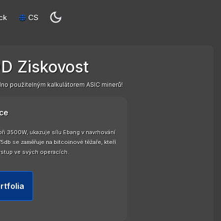
ck
CS
0D Ziskovost
dno použitelným kalkulátorem ASIC minerů!
ce
při 3500W, ukazuje sílu Ebang v navrhování
db se zaměřuje na bitcoinové těžaře, kteří
výstup ve svých operacích.
rtfolia