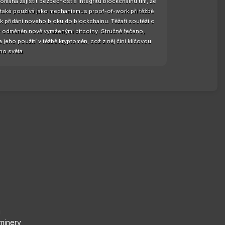
pomáhá zajistit bezpečnost a integritu blockchainu tím, že
 také používá jako mechanismus proof-of-work při těžbě
k přidání nového bloku do blockchainu. Těžaři soutěží o
 je odměněn nově vyraženými bitcoiny. Stručně řečeno,
jeho použití v těžbě kryptoměn, což z něj činí klíčovou
ho světa.
i
 minery