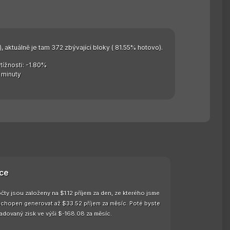
, aktuálně je tam 372 zbývající bloky ( 81.55% hotovo).
ížnosti: -1.80%
 minuty
ce
ty jsou založeny na $1.12 příjem za den, ze kterého jsme
 schopen generovat až $33.52 příjem za měsíc. Poté byste
adovaný zisk ve výši $-168.08 za měsíc.