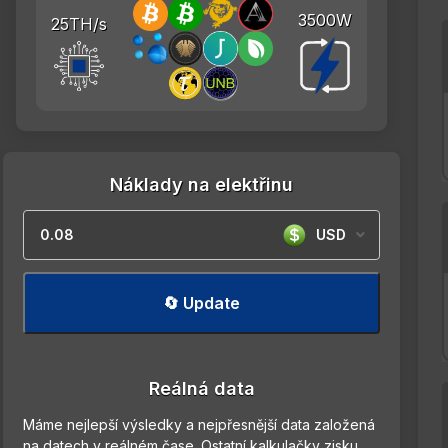
3500W
25TH/s
Náklady na elektřinu
USD
🔄 Update
Reálná data
Máme nejlepší výsledky a nejpřesnější data založená
na datech v reálném čase. Ostatní kalkulačky zisku