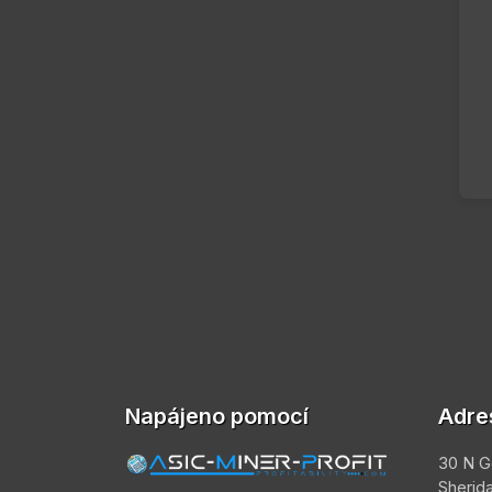
Napájeno pomocí
Adre
30 N G
Sherid