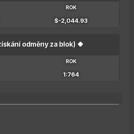
ROK
$-2,044.93
 získání odměny za blok) 🍀
ROK
1:764