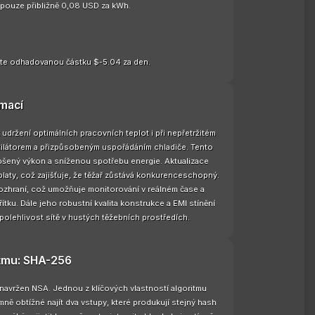
e pouze přibližně 0,08 USD za kWh.
te odhadovanou částku $-5.04 za den.
rmací
udržení optimálních pracovních teplot i při nepřetržitém
ilátorem a přizpůsobeným uspořádáním chladiče. Tento
lepšený výkon a sníženou spotřebu energie. Aktualizace
platy, což zajišťuje, že těžař zůstává konkurenceschopný.
ozhraní, což umožňuje monitorování v reálném čase a
tku. Dále jeho robustní kvalita konstrukce a EMI stínění
 spolehlivost sítě v hustých těžebních prostředích.
itmu: SHA-256
 navržen NSA. Jednou z klíčových vlastností algoritmu
ně obtížné najít dva vstupy, které produkují stejný hash