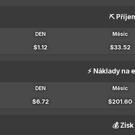
⛏️ Příje
DEN
Měsíc
$1.12
$33.52
⚡ Náklady na e
DEN
Měsíc
$6.72
$201.60
💰 Zisk