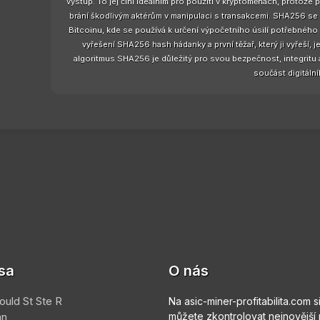
výstup. To jej činí ideálním pro použití v kryptoměnách, protože 
brání škodlivým aktérům v manipulaci s transakcemi. SHA256 se
Bitcoinu, kde se používá k určení výpočetního úsilí potřebného 
vyřešení SHA256 hash hádanky a první těžař, který ji vyřeší,
algoritmus SHA256 je důležitý pro svou bezpečnost, integritu a 
součást digitální
sa
O nás
ould St Ste R
Na asic-miner-profitabilita.com s
an
můžete zkontrolovat nejnovější