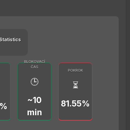
Statistics
BLOKOVACÍ
ČAS
POKROK
🕒
⏳
~10
81.55%
0%
min