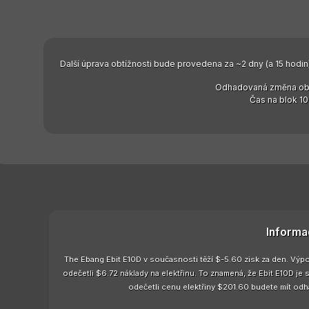
Další úprava obtížnosti bude provedena za ~2 dny (a 15 hodin)
Odhadovaná změna obt
Čas na blok 10
Informa
The Ebang Ebit E10D v současnosti těží $-5.60 zisk za den. Výpoč
odečetli $6.72 náklady na elektřinu. To znamená, že Ebit E10D je
odečetli cenu elektřiny $201.60 budete mít odh