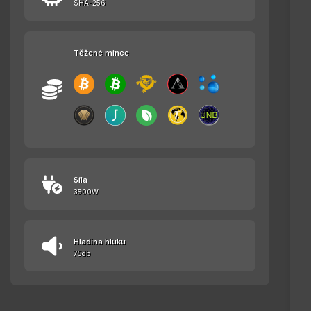
SHA-256
Těžené mince
Síla
3500W
Hladina hluku
75db