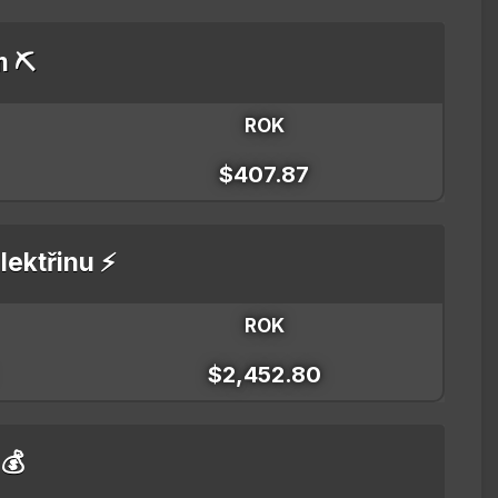
m ⛏️
ROK
$407.87
lektřinu ⚡
ROK
$2,452.80
 💰