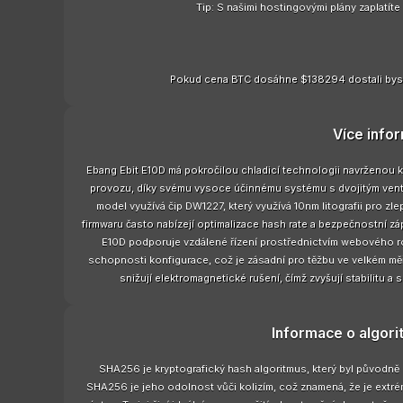
Tip: S našimi hostingovými plány zaplatít
Pokud cena BTC dosáhne $138294 dostali bys
Více info
Ebang Ebit E10D má pokročilou chladicí technologii navrženou k 
provozu, díky svému vysoce účinnému systému s dvojitým vent
model využívá čip DW1227, který využívá 10nm litografii pro z
firmwaru často nabízejí optimalizace hash rate a bezpečnostní zá
E10D podporuje vzdálené řízení prostřednictvím webového r
schopnosti konfigurace, což je zásadní pro těžbu ve velkém měří
snižují elektromagnetické rušení, čímž zvyšují stabilitu a
Informace o algor
SHA256 je kryptografický hash algoritmus, který byl původně
SHA256 je jeho odolnost vůči kolizím, což znamená, že je extrém