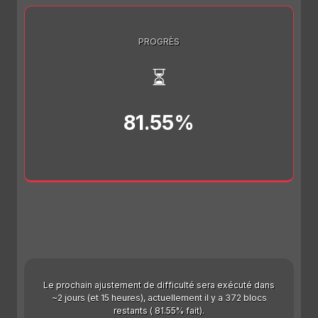
PROGRÈS
⏳
81.55%
Le prochain ajustement de difficulté sera exécuté dans
~2 jours (et 15 heures), actuellement il y a 372 blocs
restants ( 81.55% fait).