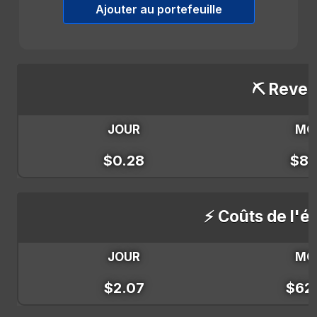
Ajouter au portefeuille
⛏️ Reven
JOUR
MO
$0.28
$8.
⚡ Coûts de l'él
JOUR
MO
$2.07
$62