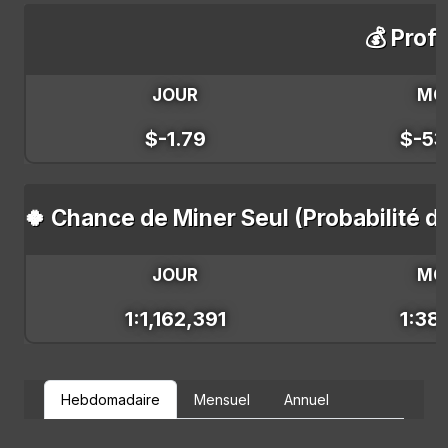
💰 Profi
JOUR
MO
$-1.79
$-53
🍀 Chance de Miner Seul (Probabilité d
JOUR
MO
1:1,162,391
1:38
Hebdomadaire
Mensuel
Annuel