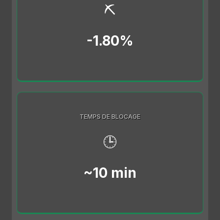
⛏️
-1.80%
TEMPS DE BLOCAGE
🕒
~10 min