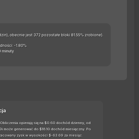
zin), obecnie jest 372 pozostałe bloki 81.55% zrobione).
dności: -1.80%
0 minuty
cja
 Obliczenia opierają się na $0.60 dochód dzienny, od
t E9i może generować do $18.10 dochód miesięczny. Po
 szacowany zysk w wysokości $-63.69 za miesiąc.