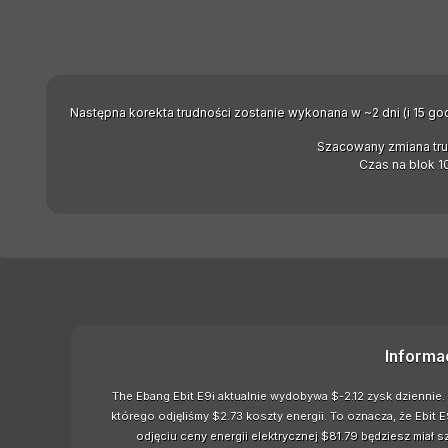
Następna korekta trudności zostanie wykonana w ~2 dni (i 15 god
Szacowany zmiana tru
Czas na blok 1
Informa
The Ebang Ebit E9i aktualnie wydobywa $-2.12 zysk dziennie.
którego odjęliśmy $2.73 koszty energii. To oznacza, że Ebi
odjęciu ceny energii elektrycznej $81.79 będziesz miał