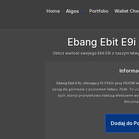
Home
Algos
Portfolio
Wallet Che
Ebang Ebit E9
Oblicz wartość swojego Ebit E9i z naszym łatw
Informa
Ebang Ebit E9i, oferujący 13.5Th/s przy 1420W
opcję dla górników z poziomem hałasu 74db. To ur
tych, którzy priorytetowo traktują efektywne w
Bitcoina
Dodaj do Po