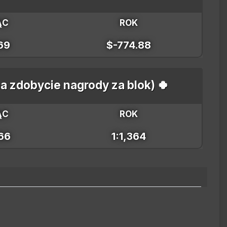
ĄC
ROK
69
$-774.88
a zdobycie nagrody za blok) 🍀
ĄC
ROK
366
1:1,364