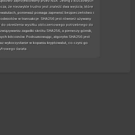
czątkowo zaprojektowany przez NSA. Jedną z kluczowych
za, że niezwykle trudno jest znaleźć dwa wejścia, które
ptowalutach, ponieważ pomaga zapewnić bezpieczeństwo i
h podmiotów w transakcje. SHA256 jest również używany
y do określenia wysiłku obliczeniowego potrzebnego do
związywaniu zagadki skrótu SHA256, a pierwszy górnik,
anych bitcoinów. Podsumowując, algorytm SHA256 jest
az wykorzystanie w kopaniu kryptowalut, co czyni go
frowego świata.