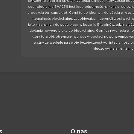
SHA256 to algorytm skrótu kryptograficznego, który został po
cech algorytmu SHA256 jest jego odporność na kolizje, co oznac
produkują ten sam skrót. Czyni to go idealnym do użycia w kry
integralność blockchainu, zapobiegając ingerencji złośliwyc
jako mechanizm dowodu pracy w kopaniu Bitcoinów, gdzie służ
dodania nowego bloku do blockchainu. Górnicy rywalizują w ro
który to zrobi, otrzymuje nagrodę w postaci nowo wyemitow
ważny ze względu na swoje bezpieczeństwo, integralność or
kluczowym elementem cy
s
O nas