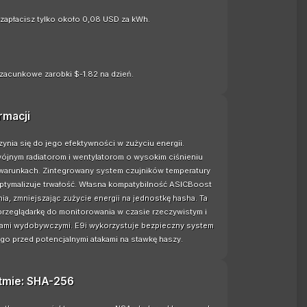
apłacisz tylko około 0,08 USD za kWh.
zacunkowe zarobki $-1.82 na dzień.
rmacji
ynia się do jego efektywności w zużyciu energii.
jnym radiatorom i wentylatorom o wysokim ciśnieniu
h warunkach. Zintegrowany system czujników temperatury
tymalizuje trwałość. Własna kompatybilność ASICBoost
a, zmniejszając zużycie energii na jednostkę hasha. Ta
 przeglądarkę do monitorowania w czasie rzeczywistym i
acjami wydobywczymi. E9i wykorzystuje bezpieczny system
 przed potencjalnymi atakami na stawkę haszy.
ytmie: SHA-256