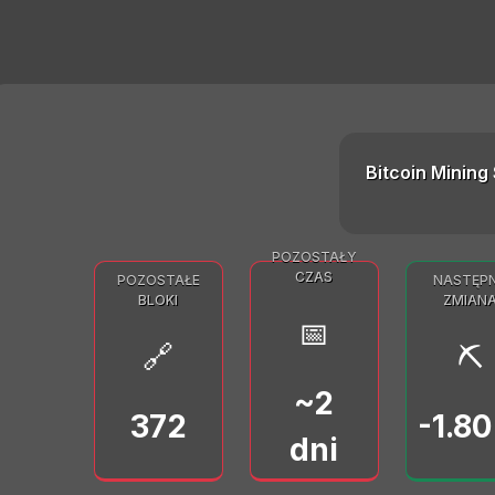
Bitcoin Mining 
POZOSTAŁY
CZAS
POZOSTAŁE
NASTĘP
BLOKI
ZMIAN
📅
🔗
⛏️
~2
372
-1.8
dni