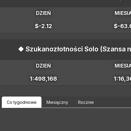
DZIEŃ
MIESI
$-2.12
$-63.
🍀 Szukanozłotności Solo (Szansa n
DZIEŃ
MIESI
1:498,168
1:16,
Co tygodniowe
Miesięczny
Rocznie