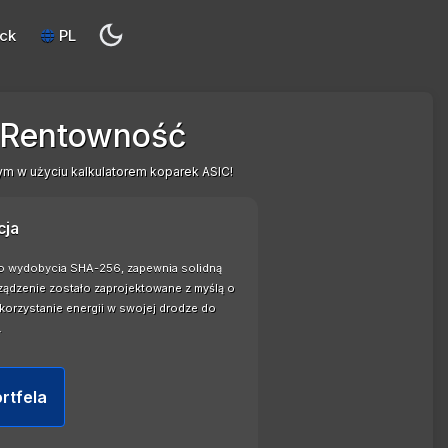
ck
PL
i Rentowność
ym w użyciu kalkulatorem koparek ASIC!
cja
 do wydobycia SHA-256, zapewnia solidną
ządzenie zostało zaprojektowane z myślą o
ykorzystanie energii w swojej drodze do
.
rtfela