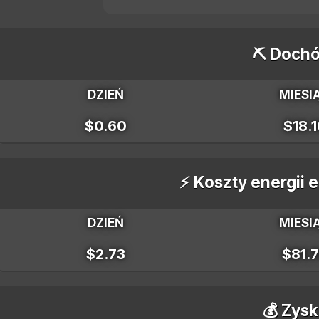
⛏️ Dochó
DZIEŃ
MIESI
$0.60
$18.
⚡ Koszty energii 
DZIEŃ
MIESI
$2.73
$81.
💰 Zysk