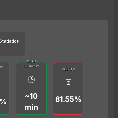
Statistics
CZAS
BLOKADY
NA
POSTĘP
A
🕒
⏳
~10
81.55%
0%
min