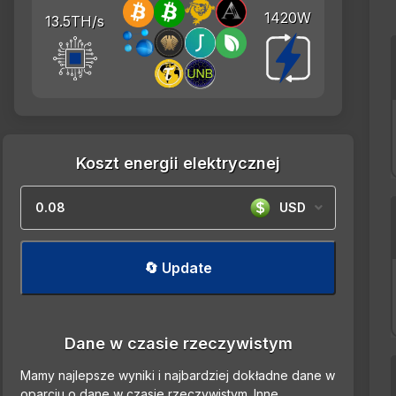
1420W
13.5TH/s
Koszt energii elektrycznej
USD
🔄 Update
Dane w czasie rzeczywistym
Mamy najlepsze wyniki i najbardziej dokładne dane w
oparciu o dane w czasie rzeczywistym. Inne