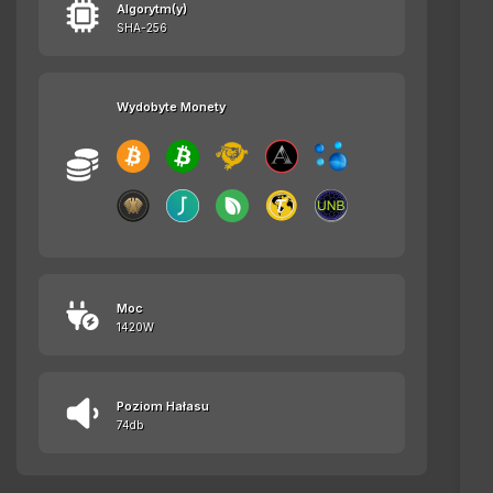
Algorytm(y)
SHA-256
Wydobyte Monety
Moc
1420W
Poziom Hałasu
74db