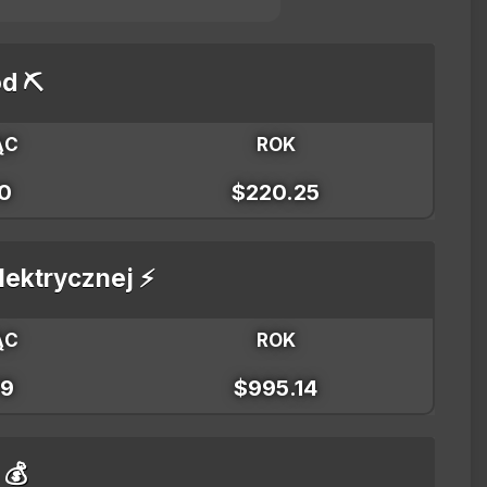
d ⛏️
ĄC
ROK
10
$220.25
elektrycznej ⚡
ĄC
ROK
79
$995.14
 💰