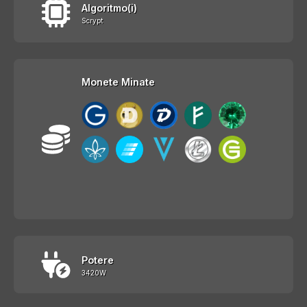
Algoritmo(i)
Scrypt
Monete Minate
Potere
3420W