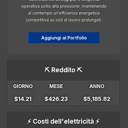
operativa sotto alta pressione, mantenendo
al contempo un’efficienza energetica
competitiva su cicli di lavoro prolungati.
Aggiungi al Portfolio
⛏️ Reddito ⛏️
GIORNO
MESE
ANNO
$14.21
$426.23
$5,185.82
⚡ Costi dell'elettricità ⚡