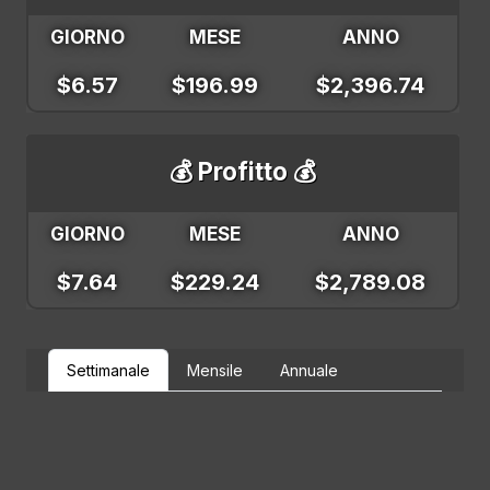
GIORNO
MESE
ANNO
$6.57
$196.99
$2,396.74
💰 Profitto 💰
GIORNO
MESE
ANNO
$7.64
$229.24
$2,789.08
Settimanale
Mensile
Annuale