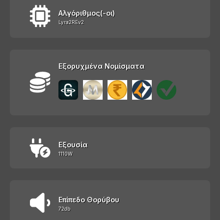
Αλγόριθμος(-οι)
Lyra2REv2
Εξορυχμένα Νομίσματα
Εξουσία
1110W
Επίπεδο Θορύβου
72db