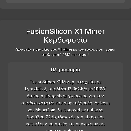
FusionSilicon X1 Miner
Κερδοφορία
Υπολογίστε την αξία σας X1 Miner με τον εύκολο στη χρήση
υπολογιστή ASIC miner μας!
Πληροφορία
FusionSilicon X1 Μίνερ, στοχεύει σε
Lyra2REv2, αποδίδει 12.96Gh/s με 1110W.
Αυτός ο μίνερ είναι γνωστός για την
αποδοτικότητά του στην εξόρυξη Vertcoin
και MonaCoin, λειτουργεί με επίπεδο
θορύβου 72db, ιδανικός για μίνερ που
εστιάζουν σε αυτές τις συγκεκριμένες