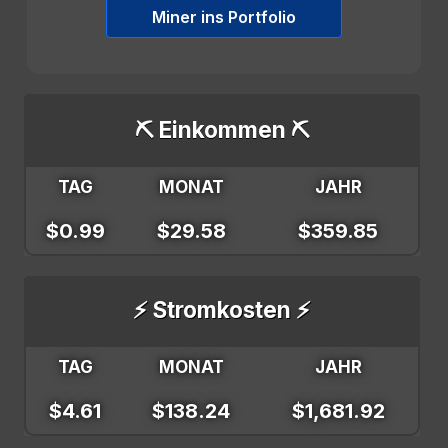
Miner ins Portfolio
⛏️ Einkommen ⛏️
TAG
MONAT
JAHR
$0.99
$29.58
$359.85
⚡ Stromkosten ⚡
TAG
MONAT
JAHR
$4.61
$138.24
$1,681.92