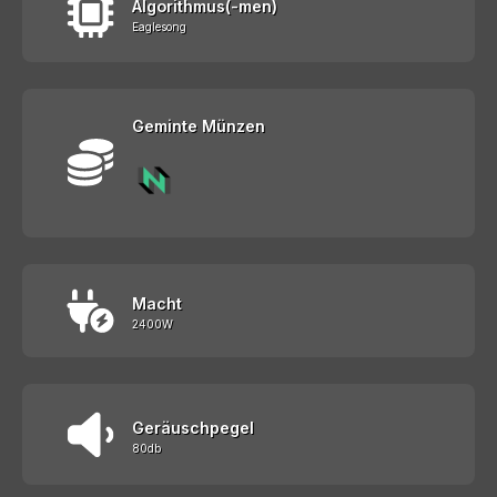
Algorithmus(-men)
Eaglesong
Geminte Münzen
Macht
2400W
Geräuschpegel
80db