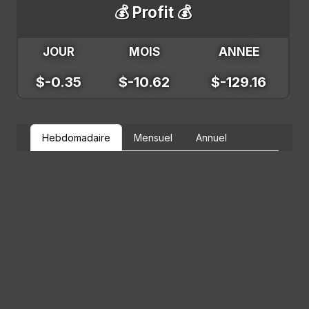
💰 Profit 💰
JOUR
MOIS
ANNEE
$-0.35
$-10.62
$-129.16
Hebdomadaire
Mensuel
Annuel