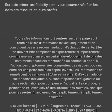
Sur asic-miner-profitability.com, vous pouvez vérifier les
derniers mineurs et leurs profits.
Toutes les informations présentées sur cette page sont
fournies à titre d'information initiale uniquement et ne
constituent pas une recommandation d'achat ou de vente. Elles
ne doivent être comprises ni explicitement ni implicitement
comme une assurance d'un certain développement de prix des
instruments financiers mentionnés ou comme un appel à
l'action. Les cryptomonnaies comportent des risques pouvant
entraîner une perte totale du capital investi. Les informations ne
remplacent pas un conseil (d'investissement) d'expert adapté
aux besoins individuels. Aucune responsabilité, garantie ou
autre réclamation pour compenser l'actualité, l'exactitude, la
pertinence et l'exhaustivité des informations fournies, ainsi que
pour les pertes financières, n'est explicitement ni implicitement
assumée.
SHA 256 (Bitcoin)
|
SCRYPT (Dogecoin / Litecoin)
|
EAGLESONG
|
EQUIHASH
|
ETCHASH
|
KADENA
|
LBRY
|
LYRA2REV2
|