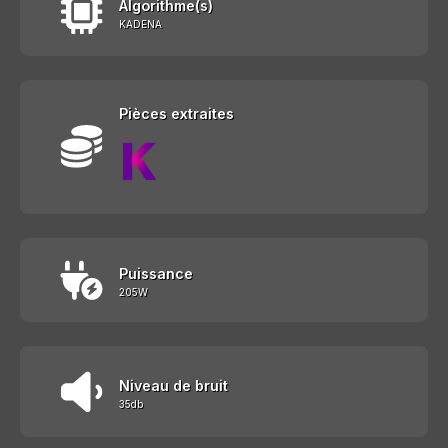
Algorithme(s)
KADENA
Pièces extraites
Puissance
205W
Niveau de bruit
35db