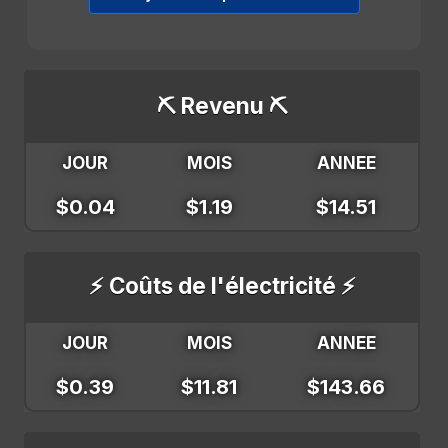
⛏️ Revenu ⛏️
JOUR
MOIS
ANNEE
$0.04
$1.19
$14.51
⚡ Coûts de l'électricité ⚡
JOUR
MOIS
ANNEE
$0.39
$11.81
$143.66