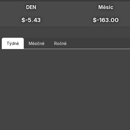
DEN
Měsíc
$-5.43
$-163.00
Týdně
Měsíčně
Ročně