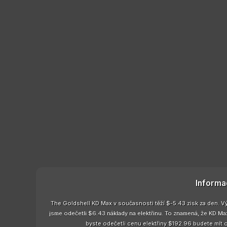
Informa
The Goldshell KD Max v současnosti těží $-5.43 zisk za den. V
jsme odečetli $6.43 náklady na elektřinu. To znamená, že KD M
byste odečetli cenu elektřiny $192.96 budete mít 