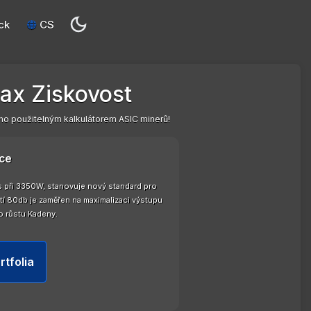
ck
CS
ax Ziskovost
o použitelným kalkulátorem ASIC minerů!
ce
s při 3350W, stanovuje nový standard pro
tí 80db je zaměřen na maximalizaci výstupu
do růstu Kadeny.
rtfolia