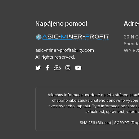
Napájeno pomocí
Adre
30 N G
Sherid
asic-miner-profitability.com
WY 828
All rights reserved.
Všechny informace uvedené na této stránce slouží
chápáno jako záruka určitého cenového vývoje j
investovaného kapitálu. Tyto informace nenahrazu
aktuálnost, správnost, vhodnos
SHA 256 (Bitcoin)
|
SCRYPT (Doge