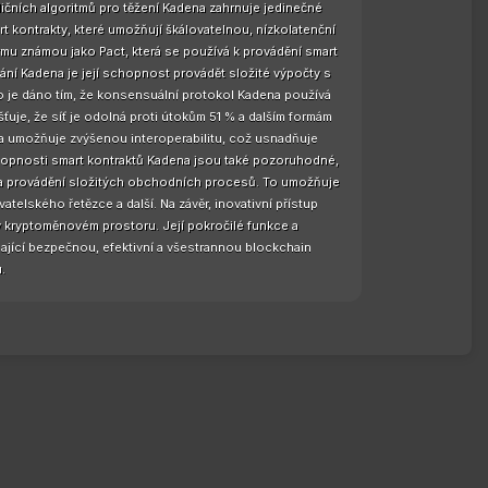
dičních algoritmů pro těžení Kadena zahrnuje jedinečné
 kontrakty, které umožňují škálovatelnou, nízkolatenční
mu známou jako Pact, která se používá k provádění smart
ní Kadena je její schopnost provádět složité výpočty s
o je dáno tím, že konsensuální protokol Kadena používá
uje, že síť je odolná proti útokům 51 % a dalším formám
na umožňuje zvýšenou interoperabilitu, což usnadňuje
Schopnosti smart kontraktů Kadena jsou také pozoruhodné,
ji a provádění složitých obchodních procesů. To umožňuje
atelského řetězce a další. Na závěr, inovativní přístup
 v kryptoměnovém prostoru. Její pokročilé funkce a
dající bezpečnou, efektivní a všestrannou blockchain
.