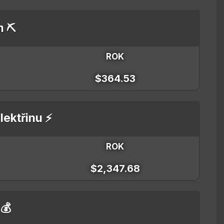
m ⛏️
ROK
$364.53
lektřinu ⚡
ROK
$2,347.68
 💰