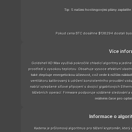
Tip: S našimi hostingovými plány zaplatít
Pokud cena BTC dosáhne $138294 dostali bys
Více info
Goldshell KD Max využívá pokročilé chladicí algoritmy a jedineč
prostředí s vysokou teplotou. Obsahuje vysoce efektivní vlastní 
také zlepšuje energetickou účinnost, což vede k nižším nákla
ventilátoru kalibrovaný k udržení konzistentního proudění vzdu
nabízí vylepšené síťové připojení s dvojicí gigabitových Ethern
těžebních operací. Firmware podporuje vzdálené sledování a 
reálném čase pro optim
Informace o algor
Kadena je průlomový algoritmus pro těžení kryptoměn, který v