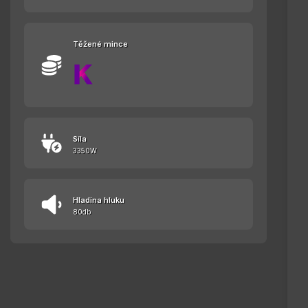
Těžené mince
Síla
3350W
Hladina hluku
80db