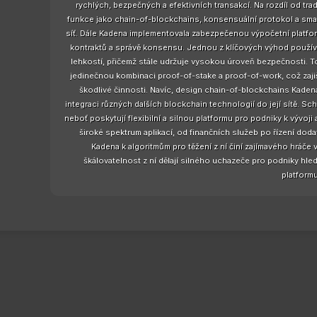
rychlých, bezpečných a efektivních transakcí. Na rozdíl od tra
funkce jako chain-of-blockchains, konsensuální protokol a smart
síť. Dále Kadena implementovala zabezpečenou výpočetní platfor
kontraktů a správě konsensu. Jednou z klíčových výhod používá
lehkostí, přičemž stále udržuje vysokou úroveň bezpečnosti. T
jedinečnou kombinaci proof-of-stake a proof-of-work, což zajišť
škodlivé činnosti. Navíc, design chain-of-blockchains Kade
integraci různých dalších blockchain technologií do její sítě. 
neboť poskytují flexibilní a silnou platformu pro podniky k vývo
široké spektrum aplikací, od finančních služeb po řízení dodav
Kadena k algoritmům pro těžení z ní činí zajímavého hráče
škálovatelnost z ní dělají silného uchazeče pro podniky hle
platformu