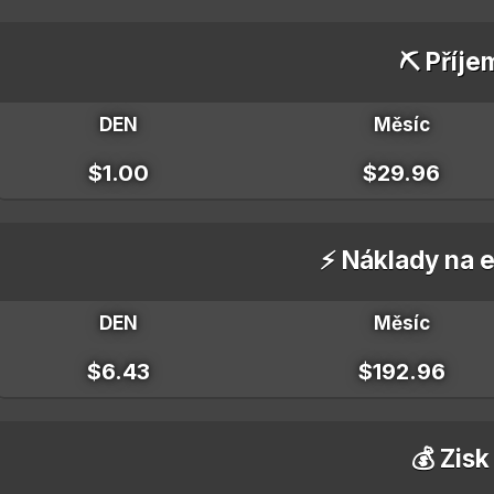
⛏️ Příje
DEN
Měsíc
$1.00
$29.96
⚡ Náklady na e
DEN
Měsíc
$6.43
$192.96
💰 Zisk