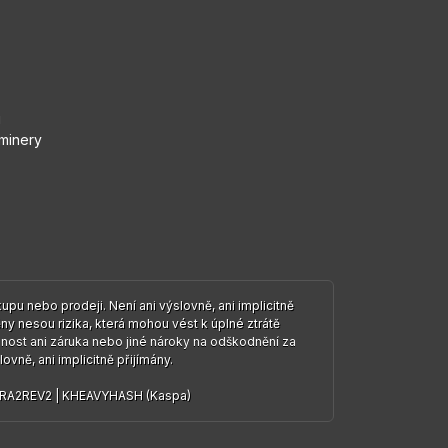
i
 minery
u nebo prodeji. Není ani výslovně, ani implicitně
y nesou rizika, která mohou vést k úplné ztrátě
nost ani záruka nebo jiné nároky na odškodnění za
ovně, ani implicitně přijímány.
RA2REV2
|
KHEAVYHASH (Kaspa)