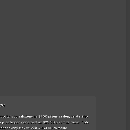
ce
ýpočty jsou založeny na $1.00 příjem za den, ze kterého
ax je schopen generovat až $29.96 příjem za měsíc. Poté
odhadovaný zisk ve výši $-163.00 za měsíc.