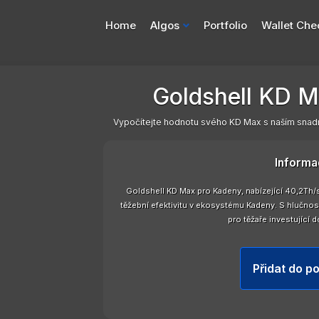
Home
Algos
Portfolio
Wallet Che
Goldshell KD M
Vypočítejte hodnotu svého KD Max s naším snadn
Informa
Goldshell KD Max pro Kadeny, nabízející 40,2Th/
těžební efektivitu v ekosystému Kadeny. S hlučnos
pro těžaře investující 
Přidat do po