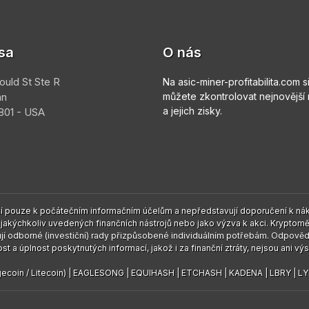
sa
O nás
ould St Ste R
Na asic-miner-profitabilita.com s
an
můžete zkontrolovat nejnovější
a jejich zisky.
01 - USA
 pouze k počátečním informačním účelům a nepředstavují doporučení k nákup
akýchkoliv uvedených finančních nástrojů nebo jako výzva k akci. Kryptoměn
jí odborné (investiční) rady přizpůsobené individuálním potřebám. Odpověd
t a úplnost poskytnutých informací, jakož i za finanční ztráty, nejsou ani výsl
coin / Litecoin)
|
EAGLESONG
|
EQUIHASH
|
ETCHASH
|
KADENA
|
LBRY
|
LY