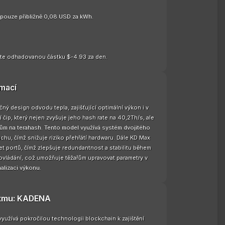
e pouze přibližně 0,08 USD za kWh.
te odhadovanou částku $-4.93 za den.
rmací
ný design odvodu tepla, zajišťující optimální výkon i v
čip, který nejen zvyšuje jeho hash rate na 40,2Th/s, ale
dům na terahash. Tento model využívá systém dvojitého
chu, čímž snižuje riziko přehřátí hardwaru. Dále KD Max
et portů, čímž zlepšuje redundantnost a stabilitu během
ovládání, což umožňuje těžařům upravovat parametry v
alizaci výkonu.
itmu: KADENA
yužívá pokročilou technologii blockchain k zajištění