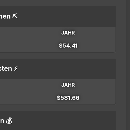
men ⛏️
JAHR
$54.41
sten ⚡
JAHR
$581.66
n 💰