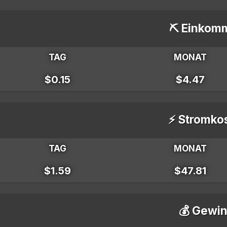
⛏️ Einkom
TAG
MONAT
$0.15
$4.47
⚡ Stromko
TAG
MONAT
$1.59
$47.81
💰 Gewin