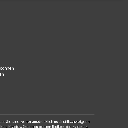
m können
en
ar. Sie sind weder ausdrücklich noch stillschweigend
ehen. Kryptowährungen bergen Risiken, die zu einem