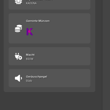
KADENA
Geminte Münzen
Macht
830W
Geräuschpegel
55db