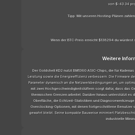
von $-43.34 pr
Tipp: Mit unseren Hosting-Plänen zahle
Wenn der BTC-Preis erreicht $138294 du würdest 
Weitere Infor
Der Goldshell KD2 nutzt BM1360 ASIC-Chips, die für Kadenas 
Leistung sowie die Energieeffizienz verbessern. Die Firmware 
Parameter dynamisch an die Netzwerkbedingungen an, um optima
mit zwei Hochgeschwindigkeitslüftern sorgt dafür, dass das G
thermischen Grenzen arbeitet. Darüber hinaus unterstützt es 
Oberfläche, die Echtzeit-Statistiken und Diagnosewerkzeuge bi
Overclocking-Optionen, mit denen fortgeschrittene Benutzer s
gewahrt bleibt. Seine kompakte Bauweise minimiert Platzbeschr
industrielle Mini