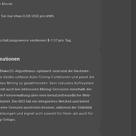
o Monat.
n Sie nur etwa 0,08 USD pro kWh.
schätzungsweise verdienen $-1.37 pro Tag.
mationen
Blake2S-Algorithmus optimiert sind und die Hashrate-
des Geräts umfasst Auto-Tuning-Funktionen und passt die
les Mining zu gewährleisten. Sein robustes Kühlsystem
erät auch bei intensiven Mining-Sessions innerhalb der
die Fernverwaltung über eine benutzerfreundliche Web-
etet. Der KD2 hat ein integriertes Netzteil und bietet
eine Grenzen austesten können, während die Stabilität
änkungen und eignet sich sowohl für Heim- als auch für
ng-Setups.