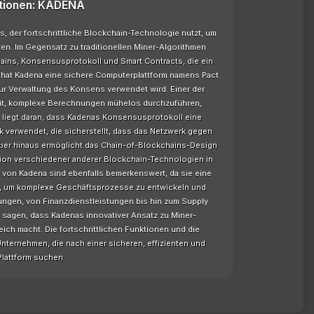
tionen: KADENA
 der fortschrittliche Blockchain-Technologie nutzt, um
ten. Im Gegensatz zu traditionellen Miner-Algorithmen
hains, Konsensusprotokoll und Smart Contracts, die ein
s hat Kadena eine sichere Computerplattform namens Pact
zur Verwaltung des Konsens verwendet wird. Einer der
eit, komplexe Berechnungen mühelos durchzuführen,
s liegt daran, dass Kadenas Konsensusprotokoll eine
k verwendet, die sicherstellt, dass das Netzwerk gegen
arüber hinaus ermöglicht das Chain-of-Blockchains-Design
ation verschiedener anderer Blockchain-Technologien in
n von Kadena sind ebenfalls bemerkenswert, da sie eine
ten, um komplexe Geschäftsprozesse zu entwickeln und
ungen, von Finanzdienstleistungen bis hin zum Supply
sagen, dass Kadenas innovativer Ansatz zu Miner-
ich macht. Die fortschrittlichen Funktionen und die
Unternehmen, die nach einer sicheren, effizienten und
Plattform suchen.