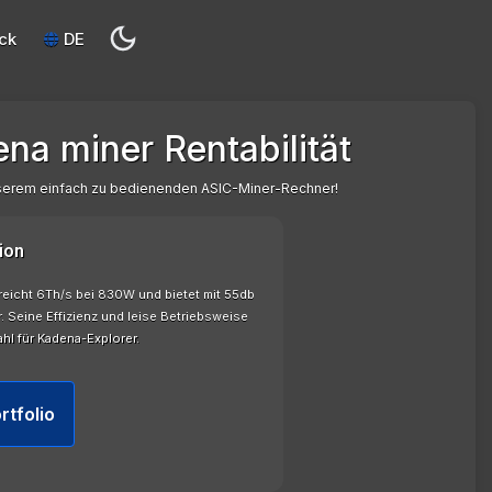
ck
DE
na miner Rentabilität
nserem einfach zu bedienenden ASIC-Miner-Rechner!
ion
rreicht 6Th/s bei 830W und bietet mit 55db
. Seine Effizienz und leise Betriebsweise
hl für Kadena-Explorer.
rtfolio