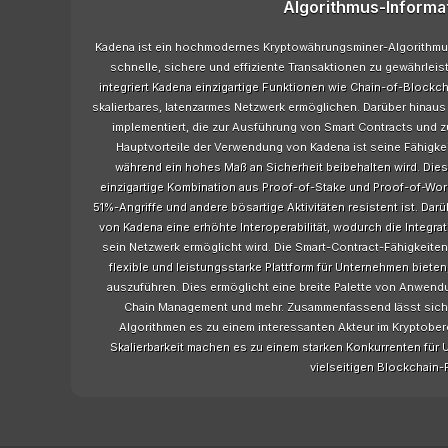
Algorithmus-Informa
Kadena ist ein hochmodernes Kryptowährungsminer-Algorithmus,
schnelle, sichere und effiziente Transaktionen zu gewährleis
integriert Kadena einzigartige Funktionen wie Chain-of-Blockc
skalierbares, latenzarmes Netzwerk ermöglichen. Darüber hinau
implementiert, die zur Ausführung von Smart Contracts und 
Hauptvorteile der Verwendung von Kadena ist seine Fähigk
während ein hohes Maß an Sicherheit beibehalten wird. Die
einzigartige Kombination aus Proof-of-Stake und Proof-of-Wor
51%-Angriffe und andere bösartige Aktivitäten resistent ist. D
von Kadena eine erhöhte Interoperabilität, wodurch die Integr
sein Netzwerk ermöglicht wird. Die Smart-Contract-Fähigkeite
flexible und leistungsstarke Plattform für Unternehmen bie
auszuführen. Dies ermöglicht eine breite Palette von Anwend
Chain Management und mehr. Zusammenfassend lässt sich 
Algorithmen es zu einem interessanten Akteur im Kryptobere
Skalierbarkeit machen es zu einem starken Konkurrenten für 
vielseitigen Blockchain-