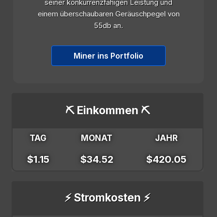
seiner konkurrenzfähigen Leistung und
einem überschaubaren Geräuschpegel von
55db an.
Miner ins Portfolio
⛏️ Einkommen ⛏️
TAG
MONAT
JAHR
$1.15
$34.52
$420.05
⚡ Stromkosten ⚡