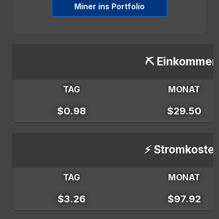
Miner ins Portfolio
⛏️ Einkommen
TAG
MONAT
$0.98
$29.50
⚡ Stromkoste
TAG
MONAT
$3.26
$97.92