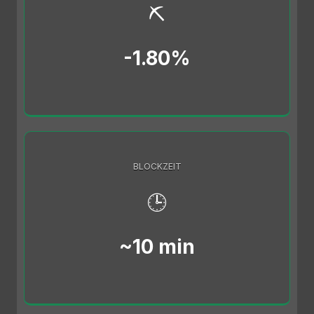
⛏️
-1.80%
BLOCKZEIT
🕒
~10 min