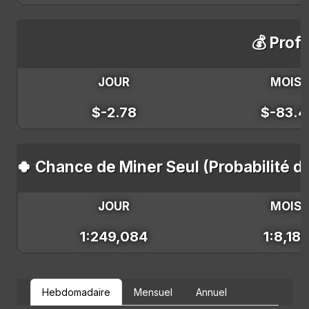
💰 Profi
JOUR
MOIS
$-2.78
$-83.4
🍀 Chance de Miner Seul (Probabilité d
JOUR
MOIS
1:249,084
1:8,183
Hebdomadaire
Mensuel
Annuel