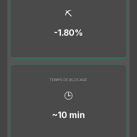
⛏️
-1.80%
TEMPS DE BLOCAGE
🕒
~10 min