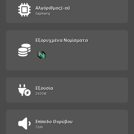
Αλγόριθμος(-οι)
Eaglesong
Εξορυχμένα Νομίσματα
Εξουσία
2400W
Επίπεδο Θορύβου
72db