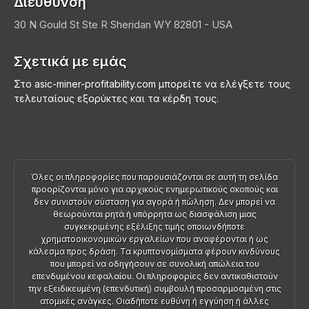
Διεύθυνση
30 N Gould St Ste R
Sheridan
WY 82801 - USA
Σχετικά με εμάς
Στο asic-miner-profitability.com μπορείτε να ελέγξετε τους
τελευταίους εξορύκτες και τα κέρδη τους.
Όλες οι πληροφορίες που παρουσιάζονται σε αυτή τη σελίδα
προορίζονται μόνο για αρχικούς ενημερωτικούς σκοπούς και
δεν συνιστούν σύσταση για αγορά ή πώληση. Δεν μπορεί να
θεωρούνται ρητά ή υπόρρητα ως διασφάλιση μιας
συγκεκριμένης εξέλιξης τιμής οποιωνδήποτε
χρηματοοικονομικών εργαλείων που αναφέρονται ή ως
κάλεσμα προς δράση. Τα κρυπτονομίσματα φέρουν κινδύνους
που μπορεί να οδηγήσουν σε συνολική απώλεια του
επενδυμένου κεφαλαίου. Οι πληροφορίες δεν αντικαθιστούν
την εξειδικευμένη (επενδυτική) συμβουλή προσαρμοσμένη στις
ατομικές ανάγκες. Οιαδήποτε ευθύνη ή εγγύηση ή άλλες