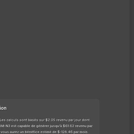
ion
 Les calculs sont basés sur $2.05 revenu par jour dont
e BM-N3 est capable de générer jusqu'à $61.62 revenu par
08 vous aurez un bénéfice estimé de $-128.46 par mois.