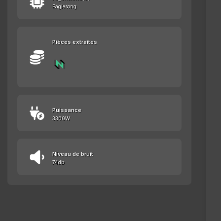
Eaglesong
Pièces extraites
Puissance
3300W
Niveau de bruit
74db