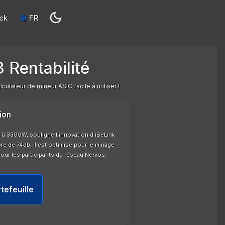
ck
FR
 Rentabilité
ulateur de mineur ASIC facile à utiliser !
ion
 à 3300W, souligne l'innovation d'iBeLink
e de 74db, il est optimisé pour le minage
our les participants du réseau Nervos.
tefeuille