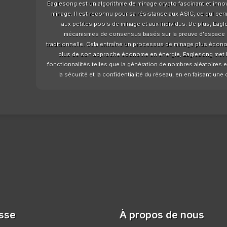
Eaglesong est un algorithme de minage crypto fascinant et in
minage. Il est reconnu pour sa résistance aux ASIC, ce qui per
aux petites pools de minage et aux individus. De plus, Eagl
mécanismes de consensus basés sur la preuve d'espace et 
traditionnelle. Cela entraîne un processus de minage plus écono
plus de son approche économe en énergie, Eaglesong met l'ac
fonctionnalités telles que la génération de nombres aléatoires
la sécurité et la confidentialité du réseau, en en faisant une
sse
À propos de nous