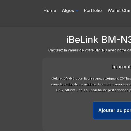
Home
Algos
Portfolio
Wallet Che
iBeLink BM-N3
Calculez la valeur de votre BM-N3 avec notre calc
Informat
iBeLink BM-N3 pour Eaglesong, atteignant 25Th/s
dans la technologie minière. Avec un niveau sonor
CKB, offrant une solution haute performance p
Ajouter au por