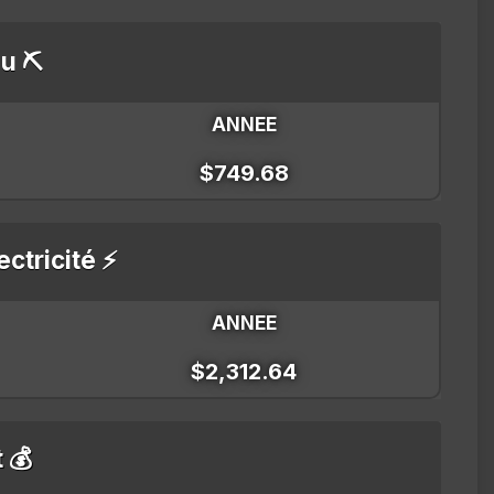
u ⛏️
ANNEE
$749.68
ectricité ⚡
ANNEE
$2,312.64
t 💰