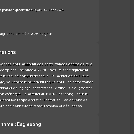
e paierez qu'environ 0,08 USD par kWh.
agneriez estimé $-3.26 par jour.
mations
vancés pour maintenir des performances optimales et la
 Il comprend une puce ASIC sur mesure spécifiquement
 la fiabilité computationnelle. L'alimentation de l'unité
tage, soutenant le haut débit requis pour une performance
cking et de réglage, permettant aux mineurs d'augmenter
ion d'énergie. Le matériel du BM-N3 est conçu pour la
misent les temps d'arrêt et l'entretien. Les options de
sure des connexions réseau stables et sécurisées.
rithme : Eaglesong