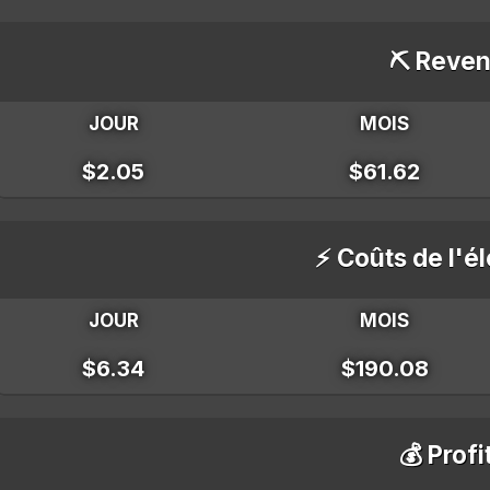
⛏️ Reven
JOUR
MOIS
$2.05
$61.62
⚡ Coûts de l'él
JOUR
MOIS
$6.34
$190.08
💰 Profi