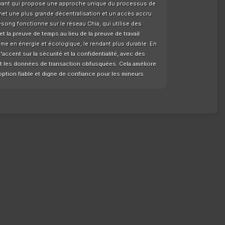
novant qui propose une approche unique du processus de
met une plus grande décentralisation et un accès accru
esong fonctionne sur le réseau Chia, qui utilise des
la preuve de temps au lieu de la preuve de travail
me en énergie et écologique, le rendant plus durable. En
cent sur la sécurité et la confidentialité, avec des
 et les données de transaction obfusquées. Cela améliore
 option fiable et digne de confiance pour les mineurs.