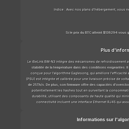
Indice : Avec nos plans d'hébergement, vous n
Si le prix du BTC atteint $138294 vous g
Plus d'infor
Le iBeLink BM-N3 intègre des mécanismes de refroidissement a
stabilité de la température dans des conditions exigeantes.
conçue pour l'algorithme Eaglesong, qui améliore l'efficacité et
(PSU) est intégrée et calibrée pour une livraison précise de vol
de 25Th/s. De plus, son firmware offre des capacités d'overclo
potentiellement les hashes tout en surveillant la consommat
durabilité, utilisant des composants de haute qualité qui mini
connectivité incluent une interface Ethernet RJ45 qui as
Informations sur l'algo