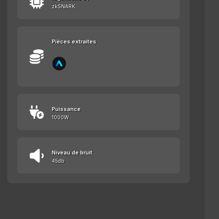
zkSNARK
Pièces extraites
Puissance
1000W
Niveau de bruit
45db