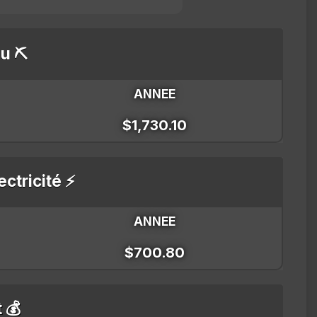
u ⛏️
ANNEE
$1,730.10
ectricité ⚡
ANNEE
$700.80
t 💰