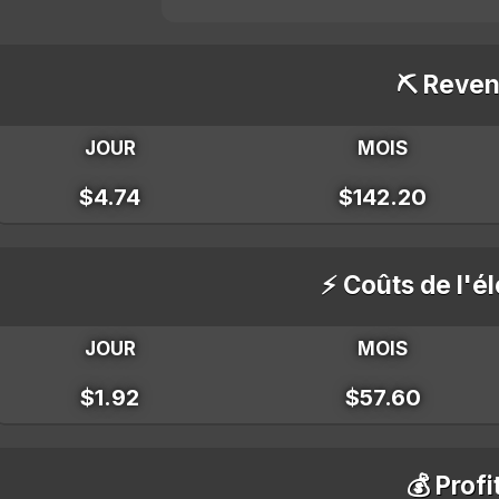
⛏️ Reven
JOUR
MOIS
$4.74
$142.20
⚡ Coûts de l'él
JOUR
MOIS
$1.92
$57.60
💰 Profi