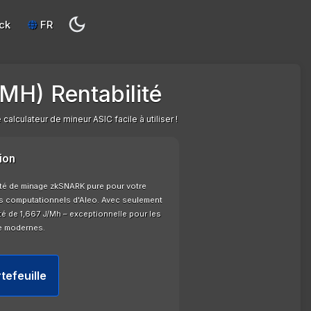
ck
FR
MH) Rentabilité
alculateur de mineur ASIC facile à utiliser !
ion
ité de minage zkSNARK pure pour votre
s computationnels d'Aleo. Avec seulement
té de 1,667 J/Mh – exceptionnelle pour les
e modernes.
tefeuille