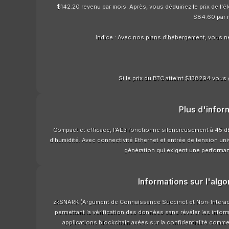
$142.20 revenu par mois. Après, vous déduiriez le prix de l'é
$84.60 par 
Indice : Avec nos plans d'hébergement, vous n
Si le prix du BTC atteint $138294 vous 
Plus d'infor
Compact et efficace, l'AE3 fonctionne silencieusement à 45 
d'humidité. Avec connectivité Ethernet et entrée de tension uni
génération qui exigent une performa
Informations sur l'alg
zkSNARK (Argument de Connaissance Succinct et Non-Interact
permettant la vérification des données sans révéler les infor
applications blockchain axées sur la confidentialité comm