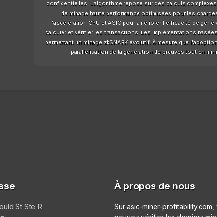
confidentielles. L'algorithme repose sur des calculs complexes
de minage haute performance optimisées pour les charges 
l'accélération GPU et ASIC pour améliorer l'efficacité de géné
calculer et vérifier les transactions. Les implémentations basée
permettant un minage zkSNARK évolutif. À mesure que l'adoption
parallélisation de la génération de preuves tout en mi
sse
À propos de nous
ould St Ste R
Sur asic-miner-profitability.com,
pouvez vérifier les derniers min