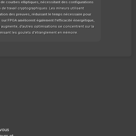
 de courbes elliptiques, nécessitant des configurations
de travail cryptographiques. Les mineurs utilisent
ration des preuves, réduisant le temps nécessaire pour
s sur FPGA améliorent également l'efficacité énergétique,
 augmente, d'autres optimisations se concentrent sur la
nimisant les goulets d'étranglement en mémoire.
 vous
eurs et