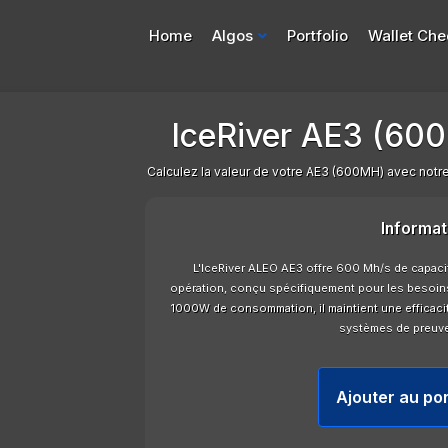
Home
Algos
Portfolio
Wallet Che
IceRiver AE3 (600
Calculez la valeur de votre AE3 (600MH) avec notre c
Informat
L'IceRiver ALEO AE3 offre 600 Mh/s de capac
opération, conçu spécifiquement pour les besoin
1000W de consommation, il maintient une efficaci
systèmes de preuv
Ajouter au por