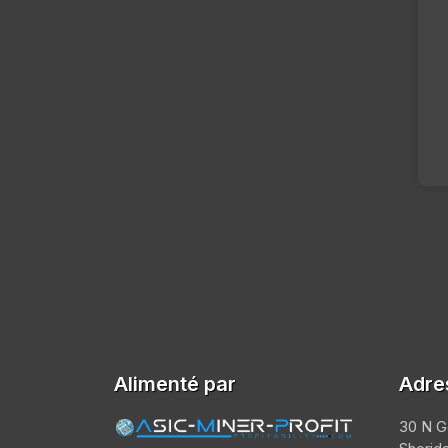
Alimenté par
Adre
30 N G