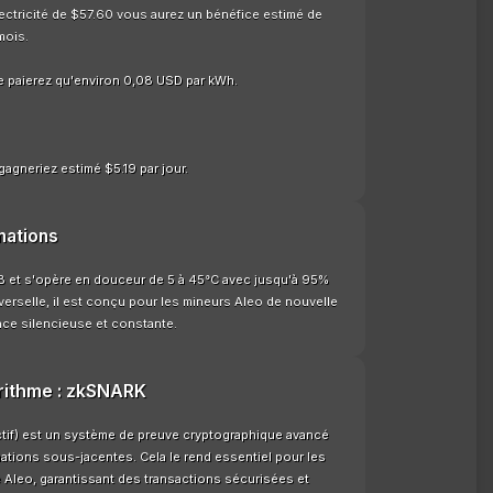
lectricité de $57.60 vous aurez un bénéfice estimé de
mois.
e paierez qu'environ 0,08 USD par kWh.
gagneriez estimé $5.19 par jour.
mations
dB et s'opère en douceur de 5 à 45°C avec jusqu'à 95%
verselle, il est conçu pour les mineurs Aleo de nouvelle
nce silencieuse et constante.
orithme : zkSNARK
if) est un système de preuve cryptographique avancé
mations sous-jacentes. Cela le rend essentiel pour les
e Aleo, garantissant des transactions sécurisées et