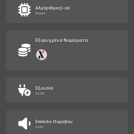
Αλγόριθμος(-οι)
Blake3
Εξορυχμένα Νομίσματα
Εξουσία
500W
Επίπεδο Θορύβου
50db