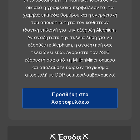
εντυπωσιακό 2TH/s hashrate. Ιδανικός για
οικιακά ή γραφειακά περιβάλλοντα, τα
χαμηλά επίπεδα θορύβου και η ενεργειακή
του αποδοτικότητα τον καθιστούν
ιδανική επιλογή για την εξόρυξη Alephium.
Αν αναζητάτε την τέλεια λύση για να
εξορύξετε Alephium, η αναζήτησή σας
τελειώνει εδώ. Αγοράστε τον ASIC
εξορυκτή σας από τη MillionMiner σήμερα
και απολαύστε δωρεάν παγκόσμια
αποστολή με DDP συμπεριλαμβανόμενο!
Προσθήκη στο
Χαρτοφυλάκιο
⛏️ Έσοδα ⛏️