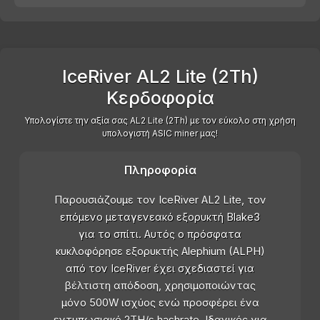
IceRiver AL2 Lite (2Th)
Κερδοφορία
Υπολογίστε την αξία σας AL2 Lite (2Th) με τον εύκολο στη χρήση
υπολογιστή ASIC miner μας!
Πληροφορία
Παρουσιάζουμε τον IceRiver AL2 Lite, τον
επόμενο μεταγενεακό εξορυκτή Blake3
για το σπίτι. Αυτός ο πρόσφατα
κυκλοφόρησε εξορυκτής Alephium (ALPH)
από τον IceRiver έχει σχεδιαστεί για
βέλτιστη απόδοση, χρησιμοποιώντας
μόνο 500W ισχύος ενώ προσφέρει ένα