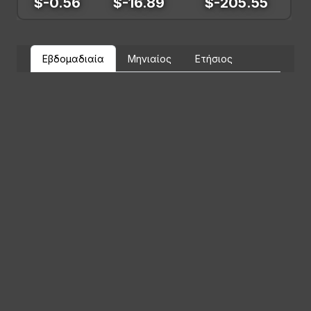
$-0.56
$-16.89
$-205.55
Εβδομαδιαία
Μηνιαίος
Ετήσιος