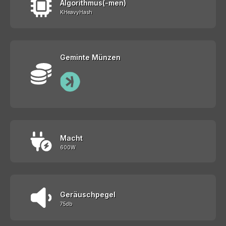
Algorithmus(-men)
KHeavyHash
Geminte Münzen
Macht
600W
Geräuschpegel
75db