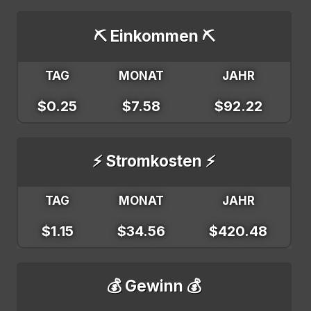
⛏️ Einkommen ⛏️
TAG
MONAT
JAHR
$0.25
$7.58
$92.22
⚡ Stromkosten ⚡
TAG
MONAT
JAHR
$1.15
$34.56
$420.48
💰 Gewinn 💰