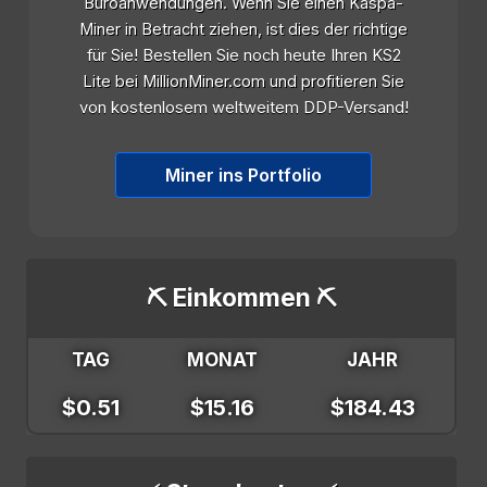
Büroanwendungen. Wenn Sie einen Kaspa-
Miner in Betracht ziehen, ist dies der richtige
für Sie! Bestellen Sie noch heute Ihren KS2
Lite bei MillionMiner.com und profitieren Sie
von kostenlosem weltweitem DDP-Versand!
Miner ins Portfolio
⛏️ Einkommen ⛏️
TAG
MONAT
JAHR
$0.51
$15.16
$184.43