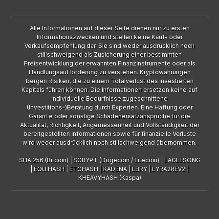
Alle Informationen auf dieser Seite dienen nur zu ersten
Informationszwecken und stellen keine Kauf- oder
Verkaufsempfehlung dar. Sie sind weder ausdrücklich noch
stillschweigend als Zusicherung einer bestimmten
Preisentwicklung der erwähnten Finanzinstrumente oder als
Handlungsaufforderung zu verstehen. Kryptowährungen
bergen Risiken, die zu einem Totalverlust des investierten
Kapitals führen können. Die Informationen ersetzen keine auf
individuelle Bedürfnisse zugeschnittene
(Investitions-)Beratung durch Experten. Eine Haftung oder
Garantie oder sonstige Schadenersatzansprüche für die
Aktualität, Richtigkeit, Angemessenheit und Vollständigkeit der
bereitgestellten Informationen sowie für finanzielle Verluste
wird weder ausdrücklich noch stillschweigend übernommen.
SHA 256 (Bitcoin)
|
SCRYPT (Dogecoin / Litecoin)
|
EAGLESONG
|
EQUIHASH
|
ETCHASH
|
KADENA
|
LBRY
|
LYRA2REV2
|
KHEAVYHASH (Kaspa)