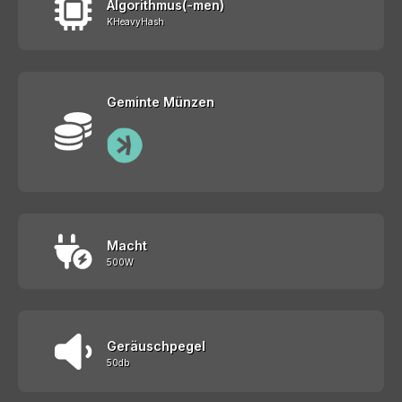
Algorithmus(-men)
KHeavyHash
Geminte Münzen
Macht
500W
Geräuschpegel
50db