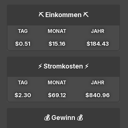
⛏️ Einkommen ⛏️
TAG
MONAT
JAHR
$0.51
$15.16
$184.43
⚡ Stromkosten ⚡
TAG
MONAT
JAHR
$2.30
$69.12
$840.96
💰 Gewinn 💰