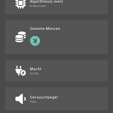
Algorithmus(-men)
KHeavyHash
Geminte Münzen
Macht
1200W
Geräuschpegel
75db