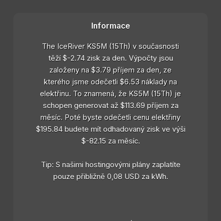
Informace
The IceRiver KS5M (15Th) v současnosti
těží $-2.74 zisk za den. Výpočty jsou
založeny na $3.79 příjem za den, ze
kterého jsme odečetli $6.53 náklady na
elektřinu. To znamená, že KS5M (15Th) je
schopen generovat až $113.69 příjem za
měsíc. Poté byste odečetli cenu elektřiny
$195.84 budete mít odhadovaný zisk ve výši
$-82.15 za měsíc.
Tip: S našimi hostingovými plány zaplatíte
pouze přibližně 0,08 USD za kWh.