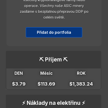
všechny kryptominingové farmy nebo
operace. Všechny naše ASIC minery
zasíláme s bezplatnou přepravou DDP po
celém světě.
Přidat do portfolia
⛏️ Příjem ⛏️
DEN
Měsíc
ROK
$3.79
$113.69
$1,383.24
⚡ Náklady na elektřinu ⚡