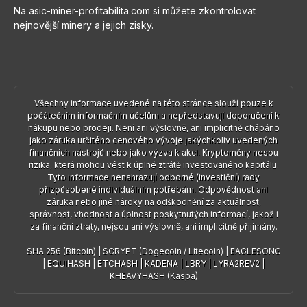
Na asic-miner-profitabilita.com si můžete zkontrolovat
nejnovější minery a jejich zisky.
Všechny informace uvedené na této stránce slouží pouze k
počátečním informačním účelům a nepředstavují doporučení k
nákupu nebo prodeji. Není ani výslovně, ani implicitně chápáno
jako záruka určitého cenového vývoje jakýchkoliv uvedených
finančních nástrojů nebo jako výzva k akci. Kryptoměny nesou
rizika, která mohou vést k úplné ztrátě investovaného kapitálu.
Tyto informace nenahrazují odborné (investiční) rady
přizpůsobené individuálním potřebám. Odpovědnost ani
záruka nebo jiné nároky na odškodnění za aktuálnost,
správnost, vhodnost a úplnost poskytnutých informací, jakož i
za finanční ztráty, nejsou ani výslovně, ani implicitně přijímány.
SHA 256 (Bitcoin)
|
SCRYPT (Dogecoin / Litecoin)
|
EAGLESONG
|
EQUIHASH
|
ETCHASH
|
KADENA
|
LBRY
|
LYRA2REV2
|
KHEAVYHASH (Kaspa)