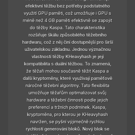
efektivní těžbu bez potřeby podstatného
využití GPU paměti, což umožňuje i GPU s
méně než 4 GB paměti efektivně se zapojit
do těžby Kaspa. Tato charakteristika
rozšiřuje škálu způsobilého těžebního
hardwaru, což z něj činí dostupnější pro širší
uživatelskou základnu. Jednou význačnou
vlastností těžby KHeavyhash je její
kompatibilita s duální těžbou. To znamená,
že těžaři mohou současně těžit Kaspa a
další kryptoměny, které využívají paměťově
náročné těžební algoritmy. Tato flexibilita
umožňuje těžařům optimalizovat svůj
hardware a těžební činnosti podle jejich
preferencí a tržních podmínek. Kaspa,
kryptoměna, pro kterou je KHeavyhash
navržen, se pyšní výjimečně rychlou
rychlostí generování bloků. Nový blok se