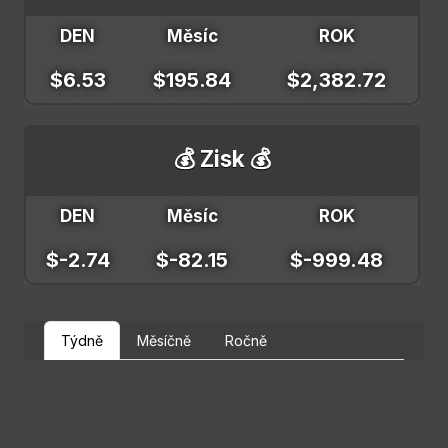
DEN
Měsíc
ROK
$6.53
$195.84
$2,382.72
💰 Zisk 💰
DEN
Měsíc
ROK
$-2.74
$-82.15
$-999.48
Týdně
Měsíčně
Ročně