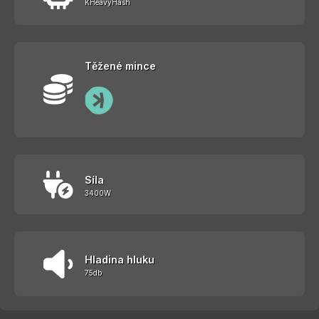
KHeavyHash
Těžené mince
Síla
3400W
Hladina hluku
75db