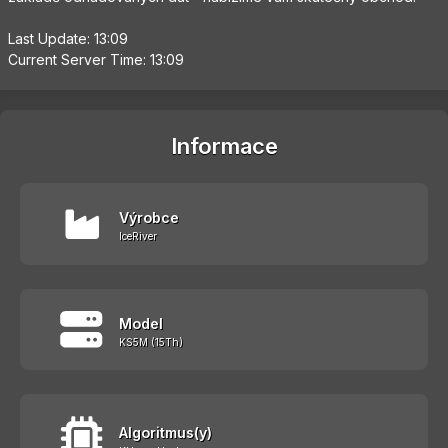
Last Update: 13:09
Current Server Time: 13:09
Informace
Výrobce
IceRiver
Model
KS5M (15Th)
Algoritmus(y)