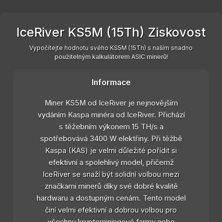
IceRiver KS5M (15Th) Ziskovost
Vypočítejte hodnotu svého KS5M (15Th) s naším snadno
použitelným kalkulátorem ASIC minerů!
Informace
Miner KS5M od IceRiver je nejnovějším
vydáním Kaspa minéra od IceRiver. Přichází
s těžebním výkonem 15 TH/s a
spotřebovává 3400 W elektřiny. Při těžbě
Kaspa (KAS) je velmi důležité pořídit si
efektivní a spolehlivý model, přičemž
IceRiver se snaží být solidní volbou mezi
značkami minerů díky své dobré kvalitě
hardwaru a dostupným cenám. Tento model
činí velmi efektivní a dobrou volbou pro