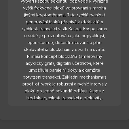
vytváří každou sekundu, což vede k výrazně
vyšší frekvenci bloků ve srovnání s mnoha
jinými kryptoměnami. Tato rychlá rychlost
generování bloků přispívá k efektivitě a
rychlosti transakcí v síti Kaspa. Kaspa sama
o sobě je prezentována jako nejrychlejší,
open-source, decentralizovaná a plně
škálovatelná blockchain vrstva 1 na světě.
Přináší koncept blockDAG (směrovaný
acyklický graf), digitální účetnictví, které
umožňuje paralelní bloky a okamžité
potvrzení transakcí. Základní mechanismus
proof-of-work je robustní a rychlé intervaly
bloků po jedné sekundě odlišují Kaspa z
hlediska rychlosti transakcí a efektivity.