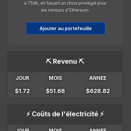
à 75db, en faisant un choix privilégié pour
les mineurs d'Ethereum.
Ajouter au portefeuille
⛏️ Revenu ⛏️
JOUR
MOIS
ANNEE
$1.72
$51.68
$628.82
⚡ Coûts de l'électricité ⚡
JOUR
MOIS
ANNEE