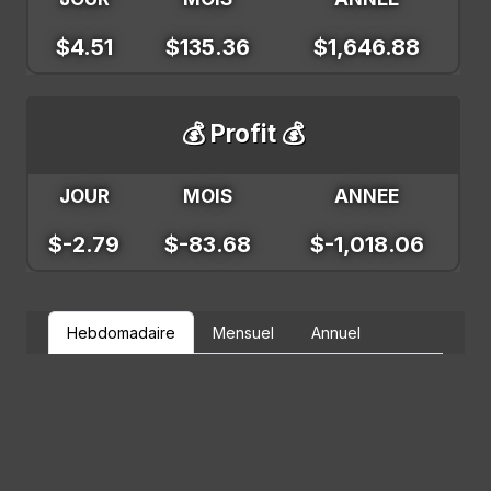
$4.51
$135.36
$1,646.88
💰 Profit 💰
JOUR
MOIS
ANNEE
$-2.79
$-83.68
$-1,018.06
Hebdomadaire
Mensuel
Annuel