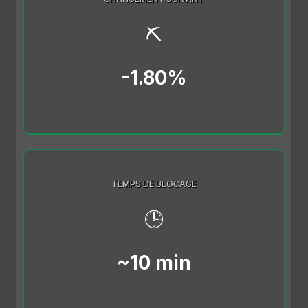
⛏️
-1.80%
TEMPS DE BLOCAGE
🕒
~10 min