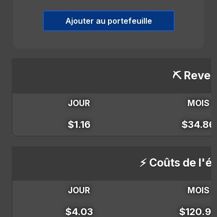
Ajouter au portefeuille
⛏️ Reven
JOUR
MOIS
$1.16
$34.86
⚡ Coûts de l'él
JOUR
MOIS
$4.03
$120.9