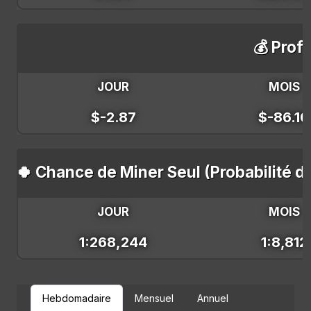
💰 Profi
JOUR
MOIS
$-2.87
$-86.10
🍀 Chance de Miner Seul (Probabilité d
JOUR
MOIS
1:268,244
1:8,812
Hebdomadaire
Mensuel
Annuel