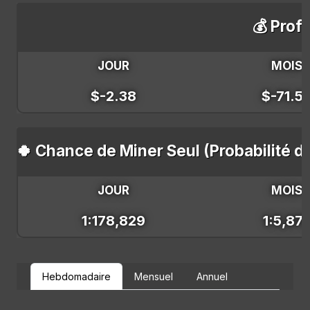
💰 Profi
JOUR
MOIS
$-2.38
$-71.5
🍀 Chance de Miner Seul (Probabilité d
JOUR
MOIS
1:178,829
1:5,87
Hebdomadaire
Mensuel
Annuel