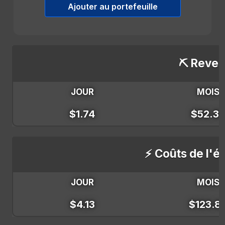
Ajouter au portefeuille
⛏️ Reven
JOUR
MOIS
$1.74
$52.3
⚡ Coûts de l'él
JOUR
MOIS
$4.13
$123.8