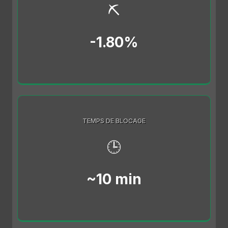
⛏️
-1.80%
TEMPS DE BLOCAGE
🕒
~10 min