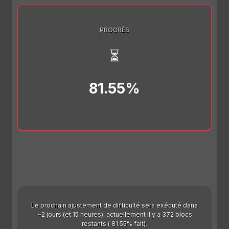
PROGRÈS
⏳
81.55%
Le prochain ajustement de difficulté sera exécuté dans
~2 jours (et 15 heures), actuellement il y a 372 blocs
restants ( 81.55% fait).